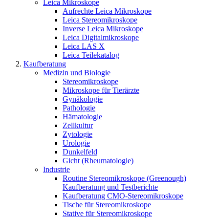
Leica Mikroskope
Aufrechte Leica Mikroskope
Leica Stereomikroskope
Inverse Leica Mikroskope
Leica Digitalmikroskope
Leica LAS X
Leica Teilekatalog
Kaufberatung
Medizin und Biologie
Stereomikroskope
Mikroskope für Tierärzte
Gynäkologie
Pathologie
Hämatologie
Zellkultur
Zytologie
Urologie
Dunkelfeld
Gicht (Rheumatologie)
Industrie
Routine Stereomikroskope (Greenough)
Kaufberatung und Testberichte
Kaufberatung CMO-Stereomikroskope
Tische für Stereomikroskope
Stative für Stereomikroskope