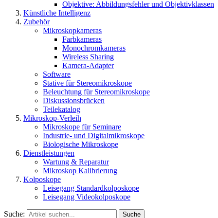
Objektive: Abbildungsfehler und Objektivklassen
Künstliche Intelligenz
Zubehör
Mikroskopkameras
Farbkameras
Monochromkameras
Wireless Sharing
Kamera-Adapter
Software
Stative für Stereomikroskope
Beleuchtung für Stereomikroskope
Diskussionsbrücken
Teilekatalog
Mikroskop-Verleih
Mikroskope für Seminare
Industrie- und Digitalmikroskope
Biologische Mikroskope
Dienstleistungen
Wartung & Reparatur
Mikroskop Kalibrierung
Kolposkope
Leisegang Standardkolposkope
Leisegang Videokolposkope
Suche:
Suche