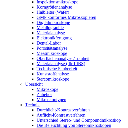
Inspektionsmikroskope
Korngrößenanalyse
Halbleiter (Wafer)
GMP konformes Mikroskopieren
Digitalmikroskope
Metallographie
Materialanalyse
Elektronikfertigung
Dental-Labor
Porositätsanalyse
Messmikroskope
Oberflächenanalyse / -rauheit
Materialanalyse (für LIBS)
Technische Sauberkeit
Kunststoffanalyse
Stereomikroskope
Übersicht
Mikroskope
Zubehör
Mikroskoptypen
Technik
Durchlicht-Kontrastverfahren
Auflicht-Kontrastverfahren
Unterschied Stereo- und Compoundmikroskop
Die Beleuchtung von Stereomikroskopen