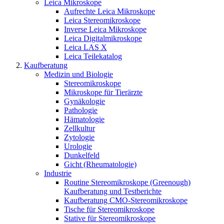
Leica Mikroskope
Aufrechte Leica Mikroskope
Leica Stereomikroskope
Inverse Leica Mikroskope
Leica Digitalmikroskope
Leica LAS X
Leica Teilekatalog
Kaufberatung
Medizin und Biologie
Stereomikroskope
Mikroskope für Tierärzte
Gynäkologie
Pathologie
Hämatologie
Zellkultur
Zytologie
Urologie
Dunkelfeld
Gicht (Rheumatologie)
Industrie
Routine Stereomikroskope (Greenough)
Kaufberatung und Testberichte
Kaufberatung CMO-Stereomikroskope
Tische für Stereomikroskope
Stative für Stereomikroskope