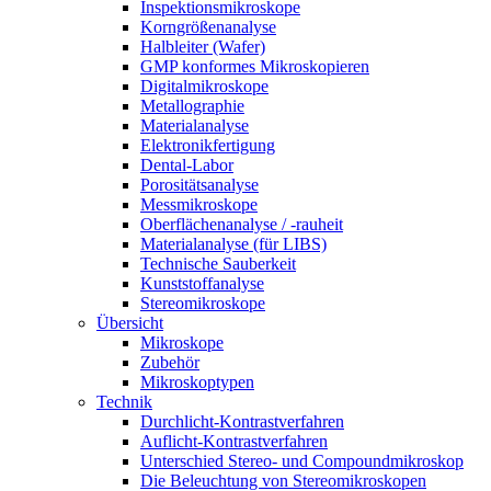
Inspektionsmikroskope
Korngrößenanalyse
Halbleiter (Wafer)
GMP konformes Mikroskopieren
Digitalmikroskope
Metallographie
Materialanalyse
Elektronikfertigung
Dental-Labor
Porositätsanalyse
Messmikroskope
Oberflächenanalyse / -rauheit
Materialanalyse (für LIBS)
Technische Sauberkeit
Kunststoffanalyse
Stereomikroskope
Übersicht
Mikroskope
Zubehör
Mikroskoptypen
Technik
Durchlicht-Kontrastverfahren
Auflicht-Kontrastverfahren
Unterschied Stereo- und Compoundmikroskop
Die Beleuchtung von Stereomikroskopen