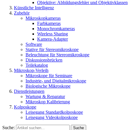
Objektive: Abbildungsfehler und Objektivklassen
Künstliche Intelligenz
Zubehör
Mikroskopkameras
Farbkameras
Monochromkameras
Wireless Sharing
Kamera-Adapter
Software
Stative für Stereomikroskope
Beleuchtung für Stereomikroskope
Diskussionsbrücken
Teilekatalog
Mikroskop-Verleih
Mikroskope für Seminare
Industrie- und Digitalmikroskope
Biologische Mikroskope
Dienstleistungen
Wartung & Reparatur
Mikroskop Kalibrierung
Kolposkope
Leisegang Standardkolposkope
Leisegang Videokolposkope
Suche:
Suche