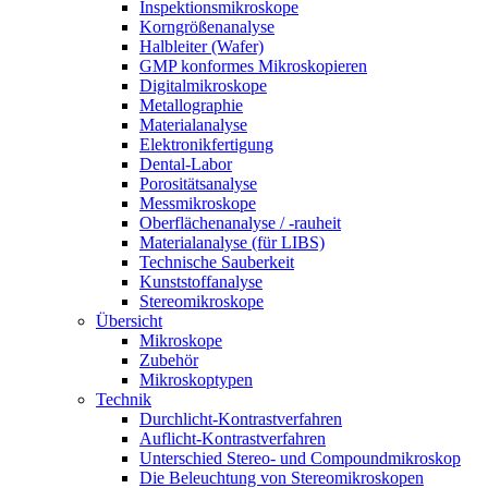
Inspektionsmikroskope
Korngrößenanalyse
Halbleiter (Wafer)
GMP konformes Mikroskopieren
Digitalmikroskope
Metallographie
Materialanalyse
Elektronikfertigung
Dental-Labor
Porositätsanalyse
Messmikroskope
Oberflächenanalyse / -rauheit
Materialanalyse (für LIBS)
Technische Sauberkeit
Kunststoffanalyse
Stereomikroskope
Übersicht
Mikroskope
Zubehör
Mikroskoptypen
Technik
Durchlicht-Kontrastverfahren
Auflicht-Kontrastverfahren
Unterschied Stereo- und Compoundmikroskop
Die Beleuchtung von Stereomikroskopen