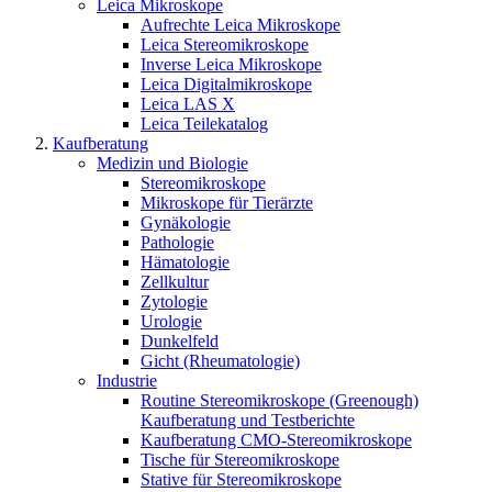
Leica Mikroskope
Aufrechte Leica Mikroskope
Leica Stereomikroskope
Inverse Leica Mikroskope
Leica Digitalmikroskope
Leica LAS X
Leica Teilekatalog
Kaufberatung
Medizin und Biologie
Stereomikroskope
Mikroskope für Tierärzte
Gynäkologie
Pathologie
Hämatologie
Zellkultur
Zytologie
Urologie
Dunkelfeld
Gicht (Rheumatologie)
Industrie
Routine Stereomikroskope (Greenough)
Kaufberatung und Testberichte
Kaufberatung CMO-Stereomikroskope
Tische für Stereomikroskope
Stative für Stereomikroskope