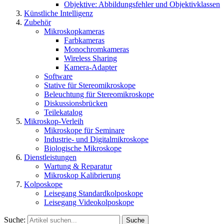
Objektive: Abbildungsfehler und Objektivklassen
Künstliche Intelligenz
Zubehör
Mikroskopkameras
Farbkameras
Monochromkameras
Wireless Sharing
Kamera-Adapter
Software
Stative für Stereomikroskope
Beleuchtung für Stereomikroskope
Diskussionsbrücken
Teilekatalog
Mikroskop-Verleih
Mikroskope für Seminare
Industrie- und Digitalmikroskope
Biologische Mikroskope
Dienstleistungen
Wartung & Reparatur
Mikroskop Kalibrierung
Kolposkope
Leisegang Standardkolposkope
Leisegang Videokolposkope
Suche:
Suche