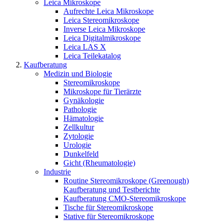
Leica Mikroskope
Aufrechte Leica Mikroskope
Leica Stereomikroskope
Inverse Leica Mikroskope
Leica Digitalmikroskope
Leica LAS X
Leica Teilekatalog
Kaufberatung
Medizin und Biologie
Stereomikroskope
Mikroskope für Tierärzte
Gynäkologie
Pathologie
Hämatologie
Zellkultur
Zytologie
Urologie
Dunkelfeld
Gicht (Rheumatologie)
Industrie
Routine Stereomikroskope (Greenough)
Kaufberatung und Testberichte
Kaufberatung CMO-Stereomikroskope
Tische für Stereomikroskope
Stative für Stereomikroskope