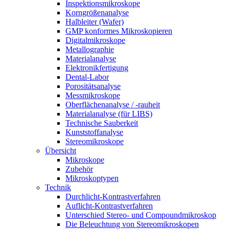
Inspektionsmikroskope
Korngrößenanalyse
Halbleiter (Wafer)
GMP konformes Mikroskopieren
Digitalmikroskope
Metallographie
Materialanalyse
Elektronikfertigung
Dental-Labor
Porositätsanalyse
Messmikroskope
Oberflächenanalyse / -rauheit
Materialanalyse (für LIBS)
Technische Sauberkeit
Kunststoffanalyse
Stereomikroskope
Übersicht
Mikroskope
Zubehör
Mikroskoptypen
Technik
Durchlicht-Kontrastverfahren
Auflicht-Kontrastverfahren
Unterschied Stereo- und Compoundmikroskop
Die Beleuchtung von Stereomikroskopen