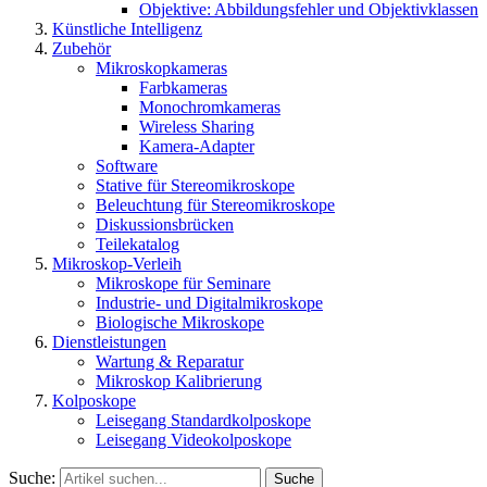
Objektive: Abbildungsfehler und Objektivklassen
Künstliche Intelligenz
Zubehör
Mikroskopkameras
Farbkameras
Monochromkameras
Wireless Sharing
Kamera-Adapter
Software
Stative für Stereomikroskope
Beleuchtung für Stereomikroskope
Diskussionsbrücken
Teilekatalog
Mikroskop-Verleih
Mikroskope für Seminare
Industrie- und Digitalmikroskope
Biologische Mikroskope
Dienstleistungen
Wartung & Reparatur
Mikroskop Kalibrierung
Kolposkope
Leisegang Standardkolposkope
Leisegang Videokolposkope
Suche:
Suche