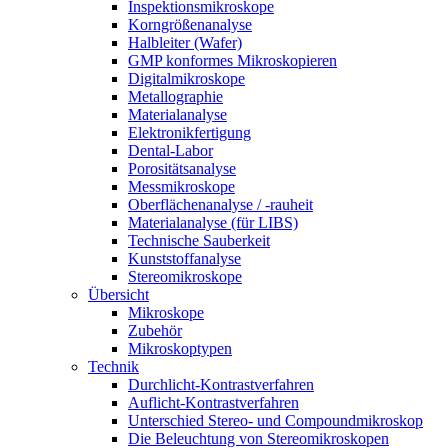
Inspektionsmikroskope
Korngrößenanalyse
Halbleiter (Wafer)
GMP konformes Mikroskopieren
Digitalmikroskope
Metallographie
Materialanalyse
Elektronikfertigung
Dental-Labor
Porositätsanalyse
Messmikroskope
Oberflächenanalyse / -rauheit
Materialanalyse (für LIBS)
Technische Sauberkeit
Kunststoffanalyse
Stereomikroskope
Übersicht
Mikroskope
Zubehör
Mikroskoptypen
Technik
Durchlicht-Kontrastverfahren
Auflicht-Kontrastverfahren
Unterschied Stereo- und Compoundmikroskop
Die Beleuchtung von Stereomikroskopen