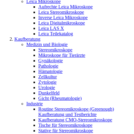
Leica Mikroskope
Aufrechte Leica Mikroskope
Leica Stereomikroskope
Inverse Leica Mikroskope
Leica Digitalmikroskope
Leica LAS X
Leica Teilekatalog
Kaufberatung
Medizin und Biologie
Stereomikroskope
Mikroskope für Tierärzte
Gynäkologie
Pathologie
Hämatologie
Zellkultur
Zytologie
Urologie
Dunkelfeld
Gicht (Rheumatologie)
Industrie
Routine Stereomikroskope (Greenough)
Kaufberatung und Testberichte
Kaufberatung CMO-Stereomikroskope
Tische für Stereomikroskope
Stative für Stereomikroskope