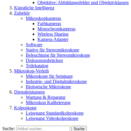
Objektive: Abbildungsfehler und Objektivklassen
Künstliche Intelligenz
Zubehör
Mikroskopkameras
Farbkameras
Monochromkameras
Wireless Sharing
Kamera-Adapter
Software
Stative für Stereomikroskope
Beleuchtung für Stereomikroskope
Diskussionsbrücken
Teilekatalog
Mikroskop-Verleih
Mikroskope für Seminare
Industrie- und Digitalmikroskope
Biologische Mikroskope
Dienstleistungen
Wartung & Reparatur
Mikroskop Kalibrierung
Kolposkope
Leisegang Standardkolposkope
Leisegang Videokolposkope
Suche:
Suche