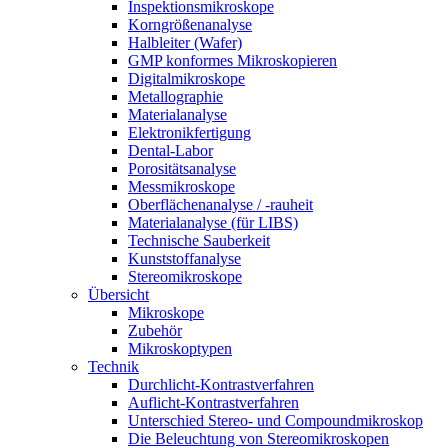
Inspektionsmikroskope
Korngrößenanalyse
Halbleiter (Wafer)
GMP konformes Mikroskopieren
Digitalmikroskope
Metallographie
Materialanalyse
Elektronikfertigung
Dental-Labor
Porositätsanalyse
Messmikroskope
Oberflächenanalyse / -rauheit
Materialanalyse (für LIBS)
Technische Sauberkeit
Kunststoffanalyse
Stereomikroskope
Übersicht
Mikroskope
Zubehör
Mikroskoptypen
Technik
Durchlicht-Kontrastverfahren
Auflicht-Kontrastverfahren
Unterschied Stereo- und Compoundmikroskop
Die Beleuchtung von Stereomikroskopen