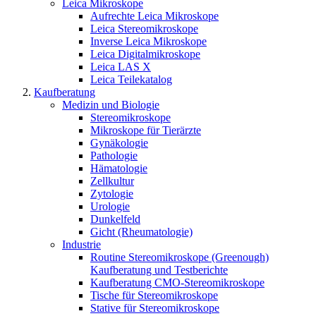
Leica Mikroskope
Aufrechte Leica Mikroskope
Leica Stereomikroskope
Inverse Leica Mikroskope
Leica Digitalmikroskope
Leica LAS X
Leica Teilekatalog
Kaufberatung
Medizin und Biologie
Stereomikroskope
Mikroskope für Tierärzte
Gynäkologie
Pathologie
Hämatologie
Zellkultur
Zytologie
Urologie
Dunkelfeld
Gicht (Rheumatologie)
Industrie
Routine Stereomikroskope (Greenough)
Kaufberatung und Testberichte
Kaufberatung CMO-Stereomikroskope
Tische für Stereomikroskope
Stative für Stereomikroskope