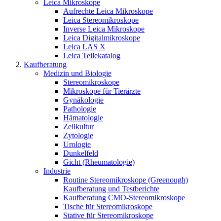
Leica Mikroskope
Aufrechte Leica Mikroskope
Leica Stereomikroskope
Inverse Leica Mikroskope
Leica Digitalmikroskope
Leica LAS X
Leica Teilekatalog
Kaufberatung
Medizin und Biologie
Stereomikroskope
Mikroskope für Tierärzte
Gynäkologie
Pathologie
Hämatologie
Zellkultur
Zytologie
Urologie
Dunkelfeld
Gicht (Rheumatologie)
Industrie
Routine Stereomikroskope (Greenough)
Kaufberatung und Testberichte
Kaufberatung CMO-Stereomikroskope
Tische für Stereomikroskope
Stative für Stereomikroskope