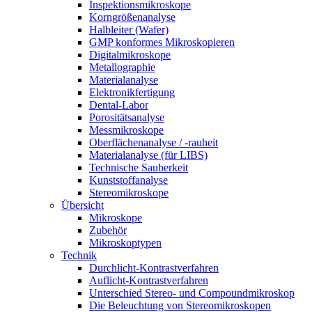
Inspektionsmikroskope
Korngrößenanalyse
Halbleiter (Wafer)
GMP konformes Mikroskopieren
Digitalmikroskope
Metallographie
Materialanalyse
Elektronikfertigung
Dental-Labor
Porositätsanalyse
Messmikroskope
Oberflächenanalyse / -rauheit
Materialanalyse (für LIBS)
Technische Sauberkeit
Kunststoffanalyse
Stereomikroskope
Übersicht
Mikroskope
Zubehör
Mikroskoptypen
Technik
Durchlicht-Kontrastverfahren
Auflicht-Kontrastverfahren
Unterschied Stereo- und Compoundmikroskop
Die Beleuchtung von Stereomikroskopen