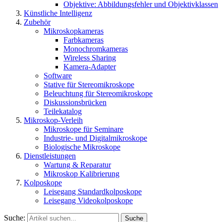
Objektive: Abbildungsfehler und Objektivklassen
Künstliche Intelligenz
Zubehör
Mikroskopkameras
Farbkameras
Monochromkameras
Wireless Sharing
Kamera-Adapter
Software
Stative für Stereomikroskope
Beleuchtung für Stereomikroskope
Diskussionsbrücken
Teilekatalog
Mikroskop-Verleih
Mikroskope für Seminare
Industrie- und Digitalmikroskope
Biologische Mikroskope
Dienstleistungen
Wartung & Reparatur
Mikroskop Kalibrierung
Kolposkope
Leisegang Standardkolposkope
Leisegang Videokolposkope
Suche:
Suche