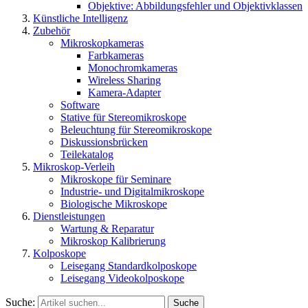
Objektive: Abbildungsfehler und Objektivklassen
Künstliche Intelligenz
Zubehör
Mikroskopkameras
Farbkameras
Monochromkameras
Wireless Sharing
Kamera-Adapter
Software
Stative für Stereomikroskope
Beleuchtung für Stereomikroskope
Diskussionsbrücken
Teilekatalog
Mikroskop-Verleih
Mikroskope für Seminare
Industrie- und Digitalmikroskope
Biologische Mikroskope
Dienstleistungen
Wartung & Reparatur
Mikroskop Kalibrierung
Kolposkope
Leisegang Standardkolposkope
Leisegang Videokolposkope
Suche:
Suche