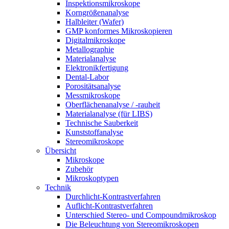
Inspektionsmikroskope
Korngrößenanalyse
Halbleiter (Wafer)
GMP konformes Mikroskopieren
Digitalmikroskope
Metallographie
Materialanalyse
Elektronikfertigung
Dental-Labor
Porositätsanalyse
Messmikroskope
Oberflächenanalyse / -rauheit
Materialanalyse (für LIBS)
Technische Sauberkeit
Kunststoffanalyse
Stereomikroskope
Übersicht
Mikroskope
Zubehör
Mikroskoptypen
Technik
Durchlicht-Kontrastverfahren
Auflicht-Kontrastverfahren
Unterschied Stereo- und Compoundmikroskop
Die Beleuchtung von Stereomikroskopen