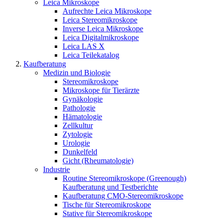
Leica Mikroskope
Aufrechte Leica Mikroskope
Leica Stereomikroskope
Inverse Leica Mikroskope
Leica Digitalmikroskope
Leica LAS X
Leica Teilekatalog
Kaufberatung
Medizin und Biologie
Stereomikroskope
Mikroskope für Tierärzte
Gynäkologie
Pathologie
Hämatologie
Zellkultur
Zytologie
Urologie
Dunkelfeld
Gicht (Rheumatologie)
Industrie
Routine Stereomikroskope (Greenough)
Kaufberatung und Testberichte
Kaufberatung CMO-Stereomikroskope
Tische für Stereomikroskope
Stative für Stereomikroskope