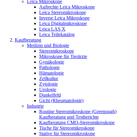
Leica Mikroskope
Aufrechte Leica Mikroskope
Leica Stereomikroskope
Inverse Leica Mikroskope
Leica Digitalmikroskope
Leica LAS X
Leica Teilekatalog
Kaufberatung
Medizin und Biologie
Stereomikroskope
Mikroskope für Tierärzte
Gynäkologie
Pathologie
Hämatologie
Zellkultur
Zytologie
Urologie
Dunkelfeld
Gicht (Rheumatologie)
Industrie
Routine Stereomikroskope (Greenough)
Kaufberatung und Testberichte
Kaufberatung CMO-Stereomikroskope
Tische für Stereomikroskope
Stative für Stereomikroskope