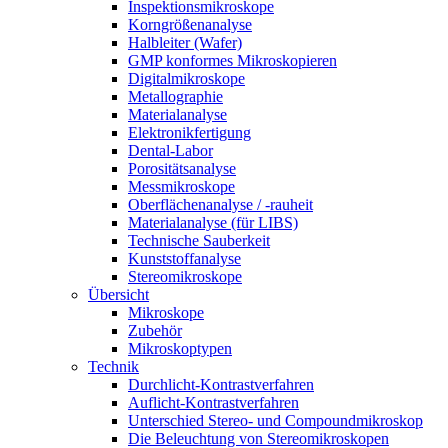
Inspektionsmikroskope
Korngrößenanalyse
Halbleiter (Wafer)
GMP konformes Mikroskopieren
Digitalmikroskope
Metallographie
Materialanalyse
Elektronikfertigung
Dental-Labor
Porositätsanalyse
Messmikroskope
Oberflächenanalyse / -rauheit
Materialanalyse (für LIBS)
Technische Sauberkeit
Kunststoffanalyse
Stereomikroskope
Übersicht
Mikroskope
Zubehör
Mikroskoptypen
Technik
Durchlicht-Kontrastverfahren
Auflicht-Kontrastverfahren
Unterschied Stereo- und Compoundmikroskop
Die Beleuchtung von Stereomikroskopen