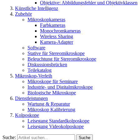
Objektive: Abbildungsfehler und Objektivklassen
Künstliche Intelligenz
Zubehör
Mikroskopkameras
Farbkameras
Monochromkameras
Wireless Sharing
Kamera-Adapter
Software
Stative für Stereomikroskope
Beleuchtung für Stereomikroskope
Diskussionsbrücken
Teilekatalog
Mikroskop-Verleih
Mikroskope für Seminare
Industrie- und Digitalmikroskope
Biologische Mikroskope
Dienstleistungen
Wartung & Reparatur
Mikroskop Kalibrierung
Kolposkope
Leisegang Standardkolposkope
Leisegang Videokolposkope
Suche:
Suche