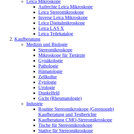
Leica Mikroskope
Aufrechte Leica Mikroskope
Leica Stereomikroskope
Inverse Leica Mikroskope
Leica Digitalmikroskope
Leica LAS X
Leica Teilekatalog
Kaufberatung
Medizin und Biologie
Stereomikroskope
Mikroskope für Tierärzte
Gynäkologie
Pathologie
Hämatologie
Zellkultur
Zytologie
Urologie
Dunkelfeld
Gicht (Rheumatologie)
Industrie
Routine Stereomikroskope (Greenough)
Kaufberatung und Testberichte
Kaufberatung CMO-Stereomikroskope
Tische für Stereomikroskope
Stative für Stereomikroskope