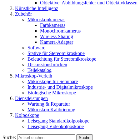
Objektive: Abbildungsfehler und Objektivklassen
Künstliche Intelligenz
Zubehör
Mikroskopkameras
Farbkameras
Monochromkameras
Wireless Sharing
Kamera-Adapter
Software
Stative für Stereomikroskope
Beleuchtung für Stereomikroskope
Diskussionsbrücken
Teilekatalog
Mikroskop-Verleih
Mikroskope für Seminare
Industrie- und Digitalmikroskope
Biologische Mikroskope
Dienstleistungen
Wartung & Reparatur
Mikroskop Kalibrierung
Kolposkope
Leisegang Standardkolposkope
Leisegang Videokolposkope
Suche:
Suche