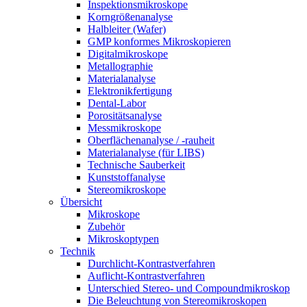
Inspektionsmikroskope
Korngrößenanalyse
Halbleiter (Wafer)
GMP konformes Mikroskopieren
Digitalmikroskope
Metallographie
Materialanalyse
Elektronikfertigung
Dental-Labor
Porositätsanalyse
Messmikroskope
Oberflächenanalyse / -rauheit
Materialanalyse (für LIBS)
Technische Sauberkeit
Kunststoffanalyse
Stereomikroskope
Übersicht
Mikroskope
Zubehör
Mikroskoptypen
Technik
Durchlicht-Kontrastverfahren
Auflicht-Kontrastverfahren
Unterschied Stereo- und Compoundmikroskop
Die Beleuchtung von Stereomikroskopen