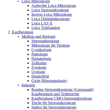
Leica Mikroskope
Aufrechte Leica Mikroskope
Leica Stereomikroskope
Inverse Leica Mikroskope
Leica Digitalmikroskope
Leica LAS X
Leica Teilekatalog
Kaufberatung
Medizin und Biologie
Stereomikroskope
Mikroskope für Tierärzte
Gynäkologie
Pathologie
Hämatologie
Zellkultur
Zytologie
Urologie
Dunkelfeld
Gicht (Rheumatologie)
Industrie
Routine Stereomikroskope (Greenough)
Kaufberatung und Testberichte
Kaufberatung CMO-Stereomikroskope
Tische für Stereomikroskope
Stative für Stereomikroskope