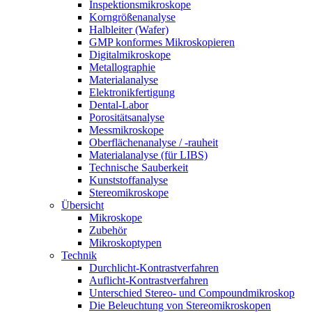
Inspektionsmikroskope
Korngrößenanalyse
Halbleiter (Wafer)
GMP konformes Mikroskopieren
Digitalmikroskope
Metallographie
Materialanalyse
Elektronikfertigung
Dental-Labor
Porositätsanalyse
Messmikroskope
Oberflächenanalyse / -rauheit
Materialanalyse (für LIBS)
Technische Sauberkeit
Kunststoffanalyse
Stereomikroskope
Übersicht
Mikroskope
Zubehör
Mikroskoptypen
Technik
Durchlicht-Kontrastverfahren
Auflicht-Kontrastverfahren
Unterschied Stereo- und Compoundmikroskop
Die Beleuchtung von Stereomikroskopen