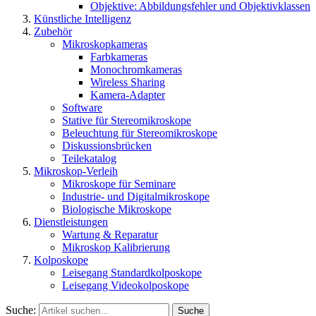
Objektive: Abbildungsfehler und Objektivklassen
Künstliche Intelligenz
Zubehör
Mikroskopkameras
Farbkameras
Monochromkameras
Wireless Sharing
Kamera-Adapter
Software
Stative für Stereomikroskope
Beleuchtung für Stereomikroskope
Diskussionsbrücken
Teilekatalog
Mikroskop-Verleih
Mikroskope für Seminare
Industrie- und Digitalmikroskope
Biologische Mikroskope
Dienstleistungen
Wartung & Reparatur
Mikroskop Kalibrierung
Kolposkope
Leisegang Standardkolposkope
Leisegang Videokolposkope
Suche:
Suche