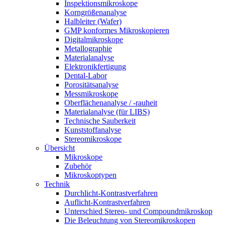
Inspektionsmikroskope
Korngrößenanalyse
Halbleiter (Wafer)
GMP konformes Mikroskopieren
Digitalmikroskope
Metallographie
Materialanalyse
Elektronikfertigung
Dental-Labor
Porositätsanalyse
Messmikroskope
Oberflächenanalyse / -rauheit
Materialanalyse (für LIBS)
Technische Sauberkeit
Kunststoffanalyse
Stereomikroskope
Übersicht
Mikroskope
Zubehör
Mikroskoptypen
Technik
Durchlicht-Kontrastverfahren
Auflicht-Kontrastverfahren
Unterschied Stereo- und Compoundmikroskop
Die Beleuchtung von Stereomikroskopen