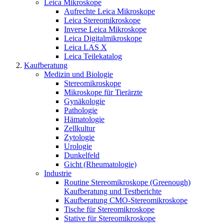
Leica Mikroskope
Aufrechte Leica Mikroskope
Leica Stereomikroskope
Inverse Leica Mikroskope
Leica Digitalmikroskope
Leica LAS X
Leica Teilekatalog
Kaufberatung
Medizin und Biologie
Stereomikroskope
Mikroskope für Tierärzte
Gynäkologie
Pathologie
Hämatologie
Zellkultur
Zytologie
Urologie
Dunkelfeld
Gicht (Rheumatologie)
Industrie
Routine Stereomikroskope (Greenough)
Kaufberatung und Testberichte
Kaufberatung CMO-Stereomikroskope
Tische für Stereomikroskope
Stative für Stereomikroskope