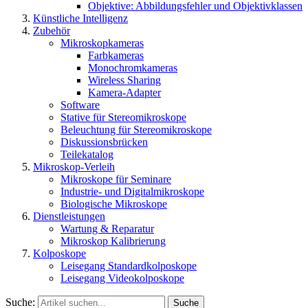
Objektive: Abbildungsfehler und Objektivklassen
Künstliche Intelligenz
Zubehör
Mikroskopkameras
Farbkameras
Monochromkameras
Wireless Sharing
Kamera-Adapter
Software
Stative für Stereomikroskope
Beleuchtung für Stereomikroskope
Diskussionsbrücken
Teilekatalog
Mikroskop-Verleih
Mikroskope für Seminare
Industrie- und Digitalmikroskope
Biologische Mikroskope
Dienstleistungen
Wartung & Reparatur
Mikroskop Kalibrierung
Kolposkope
Leisegang Standardkolposkope
Leisegang Videokolposkope
Suche:
Suche