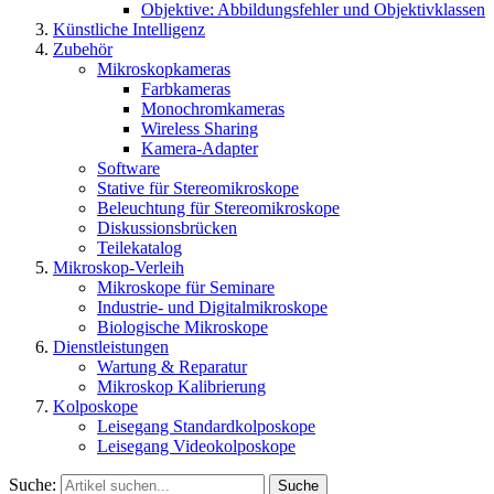
Objektive: Abbildungsfehler und Objektivklassen
Künstliche Intelligenz
Zubehör
Mikroskopkameras
Farbkameras
Monochromkameras
Wireless Sharing
Kamera-Adapter
Software
Stative für Stereomikroskope
Beleuchtung für Stereomikroskope
Diskussionsbrücken
Teilekatalog
Mikroskop-Verleih
Mikroskope für Seminare
Industrie- und Digitalmikroskope
Biologische Mikroskope
Dienstleistungen
Wartung & Reparatur
Mikroskop Kalibrierung
Kolposkope
Leisegang Standardkolposkope
Leisegang Videokolposkope
Suche:
Suche