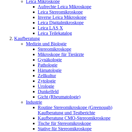
Leica Mikroskope
Aufrechte Leica Mikroskope
Leica Stereomikroskope
Inverse Leica Mikroskope
Leica Digitalmikroskope
Leica LAS X
Leica Teilekatalog
Kaufberatung
Medizin und Biologie
Stereomikroskope
Mikroskope für Tierärzte
Gynäkologie
Pathologie
Hämatologie
Zellkultur
Zytologie
Urologie
Dunkelfeld
Gicht (Rheumatologie)
Industrie
Routine Stereomikroskope (Greenough)
Kaufberatung und Testberichte
Kaufberatung CMO-Stereomikroskope
Tische für Stereomikroskope
Stative für Stereomikroskope