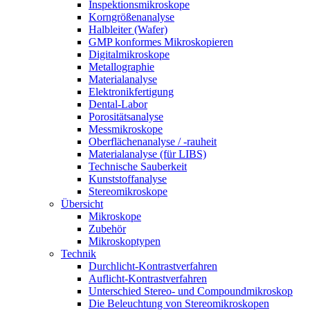
Inspektionsmikroskope
Korngrößenanalyse
Halbleiter (Wafer)
GMP konformes Mikroskopieren
Digitalmikroskope
Metallographie
Materialanalyse
Elektronikfertigung
Dental-Labor
Porositätsanalyse
Messmikroskope
Oberflächenanalyse / -rauheit
Materialanalyse (für LIBS)
Technische Sauberkeit
Kunststoffanalyse
Stereomikroskope
Übersicht
Mikroskope
Zubehör
Mikroskoptypen
Technik
Durchlicht-Kontrastverfahren
Auflicht-Kontrastverfahren
Unterschied Stereo- und Compoundmikroskop
Die Beleuchtung von Stereomikroskopen