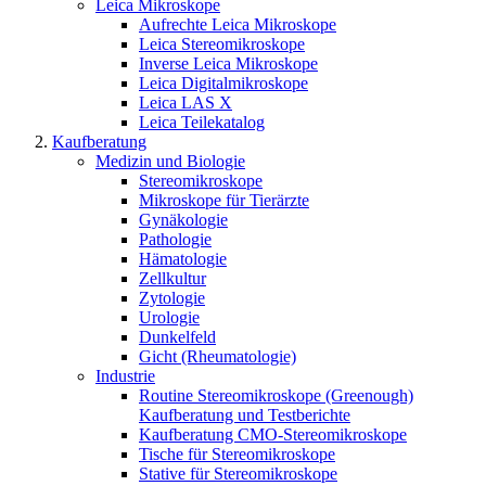
Leica Mikroskope
Aufrechte Leica Mikroskope
Leica Stereomikroskope
Inverse Leica Mikroskope
Leica Digitalmikroskope
Leica LAS X
Leica Teilekatalog
Kaufberatung
Medizin und Biologie
Stereomikroskope
Mikroskope für Tierärzte
Gynäkologie
Pathologie
Hämatologie
Zellkultur
Zytologie
Urologie
Dunkelfeld
Gicht (Rheumatologie)
Industrie
Routine Stereomikroskope (Greenough)
Kaufberatung und Testberichte
Kaufberatung CMO-Stereomikroskope
Tische für Stereomikroskope
Stative für Stereomikroskope