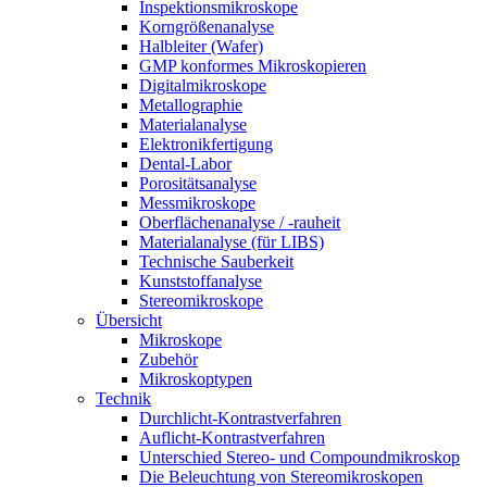
Inspektionsmikroskope
Korngrößenanalyse
Halbleiter (Wafer)
GMP konformes Mikroskopieren
Digitalmikroskope
Metallographie
Materialanalyse
Elektronikfertigung
Dental-Labor
Porositätsanalyse
Messmikroskope
Oberflächenanalyse / -rauheit
Materialanalyse (für LIBS)
Technische Sauberkeit
Kunststoffanalyse
Stereomikroskope
Übersicht
Mikroskope
Zubehör
Mikroskoptypen
Technik
Durchlicht-Kontrastverfahren
Auflicht-Kontrastverfahren
Unterschied Stereo- und Compoundmikroskop
Die Beleuchtung von Stereomikroskopen