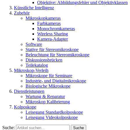
Objektive: Abbildungsfehler und Objektivklassen
Künstliche Intelligenz
Zubehör
Mikroskopkameras
Farbkameras
Monochromkameras
Wireless Sharing
Kamera-Adapter
Software
Stative für Stereomikroskope
Beleuchtung für Stereomikroskope
Diskussionsbrücken
Teilekatalog
Mikroskop-Verleih
Mikroskope für Seminare
Industrie- und Digitalmikroskope
Biologische Mikroskope
Dienstleistungen
Wartung & Reparatur
Mikroskop Kalibrierung
Kolposkope
Leisegang Standardkolposkope
Leisegang Videokolposkope
Suche:
Suche