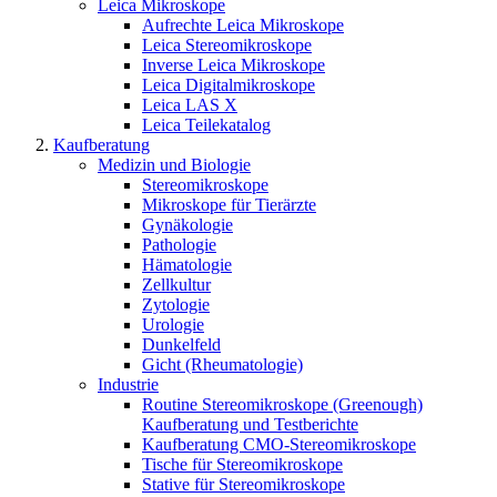
Leica Mikroskope
Aufrechte Leica Mikroskope
Leica Stereomikroskope
Inverse Leica Mikroskope
Leica Digitalmikroskope
Leica LAS X
Leica Teilekatalog
Kaufberatung
Medizin und Biologie
Stereomikroskope
Mikroskope für Tierärzte
Gynäkologie
Pathologie
Hämatologie
Zellkultur
Zytologie
Urologie
Dunkelfeld
Gicht (Rheumatologie)
Industrie
Routine Stereomikroskope (Greenough)
Kaufberatung und Testberichte
Kaufberatung CMO-Stereomikroskope
Tische für Stereomikroskope
Stative für Stereomikroskope