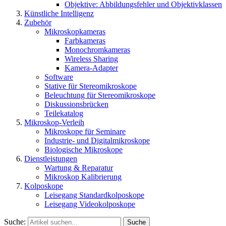
Objektive: Abbildungsfehler und Objektivklassen
Künstliche Intelligenz
Zubehör
Mikroskopkameras
Farbkameras
Monochromkameras
Wireless Sharing
Kamera-Adapter
Software
Stative für Stereomikroskope
Beleuchtung für Stereomikroskope
Diskussionsbrücken
Teilekatalog
Mikroskop-Verleih
Mikroskope für Seminare
Industrie- und Digitalmikroskope
Biologische Mikroskope
Dienstleistungen
Wartung & Reparatur
Mikroskop Kalibrierung
Kolposkope
Leisegang Standardkolposkope
Leisegang Videokolposkope
Suche:
Suche