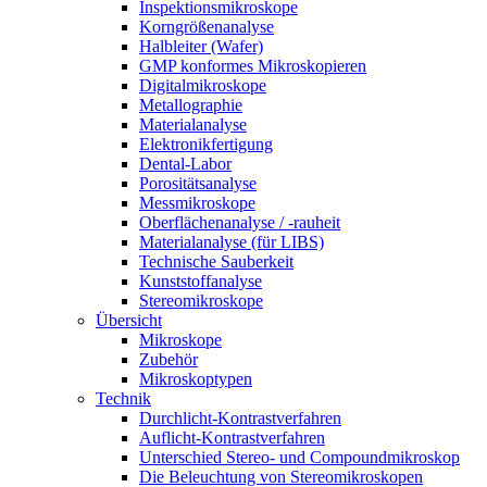
Inspektionsmikroskope
Korngrößenanalyse
Halbleiter (Wafer)
GMP konformes Mikroskopieren
Digitalmikroskope
Metallographie
Materialanalyse
Elektronikfertigung
Dental-Labor
Porositätsanalyse
Messmikroskope
Oberflächenanalyse / -rauheit
Materialanalyse (für LIBS)
Technische Sauberkeit
Kunststoffanalyse
Stereomikroskope
Übersicht
Mikroskope
Zubehör
Mikroskoptypen
Technik
Durchlicht-Kontrastverfahren
Auflicht-Kontrastverfahren
Unterschied Stereo- und Compoundmikroskop
Die Beleuchtung von Stereomikroskopen