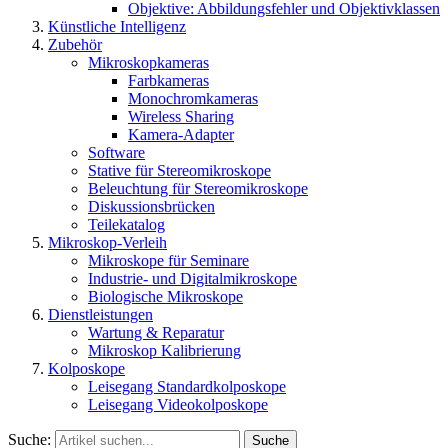
Objektive: Abbildungsfehler und Objektivklassen
Künstliche Intelligenz
Zubehör
Mikroskopkameras
Farbkameras
Monochromkameras
Wireless Sharing
Kamera-Adapter
Software
Stative für Stereomikroskope
Beleuchtung für Stereomikroskope
Diskussionsbrücken
Teilekatalog
Mikroskop-Verleih
Mikroskope für Seminare
Industrie- und Digitalmikroskope
Biologische Mikroskope
Dienstleistungen
Wartung & Reparatur
Mikroskop Kalibrierung
Kolposkope
Leisegang Standardkolposkope
Leisegang Videokolposkope
Suche:
Suche