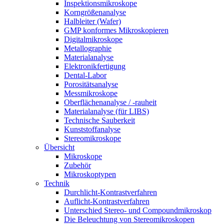
Inspektionsmikroskope
Korngrößenanalyse
Halbleiter (Wafer)
GMP konformes Mikroskopieren
Digitalmikroskope
Metallographie
Materialanalyse
Elektronikfertigung
Dental-Labor
Porositätsanalyse
Messmikroskope
Oberflächenanalyse / -rauheit
Materialanalyse (für LIBS)
Technische Sauberkeit
Kunststoffanalyse
Stereomikroskope
Übersicht
Mikroskope
Zubehör
Mikroskoptypen
Technik
Durchlicht-Kontrastverfahren
Auflicht-Kontrastverfahren
Unterschied Stereo- und Compoundmikroskop
Die Beleuchtung von Stereomikroskopen