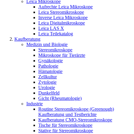
Leica Mikroskope
Aufrechte Leica Mikroskope
Leica Stereomikroskope
Inverse Leica Mikroskope
Leica Digitalmikroskope
Leica LAS X
Leica Teilekatalog
Kaufberatung
Medizin und Biologie
Stereomikroskope
Mikroskope für Tierärzte
Gynäkologie
Pathologie
Hämatologie
Zellkultur
Zytologie
Urologie
Dunkelfeld
Gicht (Rheumatologie)
Industrie
Routine Stereomikroskope (Greenough)
Kaufberatung und Testberichte
Kaufberatung CMO-Stereomikroskope
Tische für Stereomikroskope
Stative für Stereomikroskope