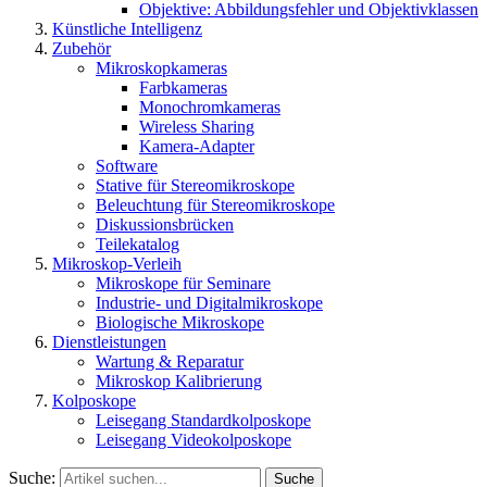
Objektive: Abbildungsfehler und Objektivklassen
Künstliche Intelligenz
Zubehör
Mikroskopkameras
Farbkameras
Monochromkameras
Wireless Sharing
Kamera-Adapter
Software
Stative für Stereomikroskope
Beleuchtung für Stereomikroskope
Diskussionsbrücken
Teilekatalog
Mikroskop-Verleih
Mikroskope für Seminare
Industrie- und Digitalmikroskope
Biologische Mikroskope
Dienstleistungen
Wartung & Reparatur
Mikroskop Kalibrierung
Kolposkope
Leisegang Standardkolposkope
Leisegang Videokolposkope
Suche:
Suche