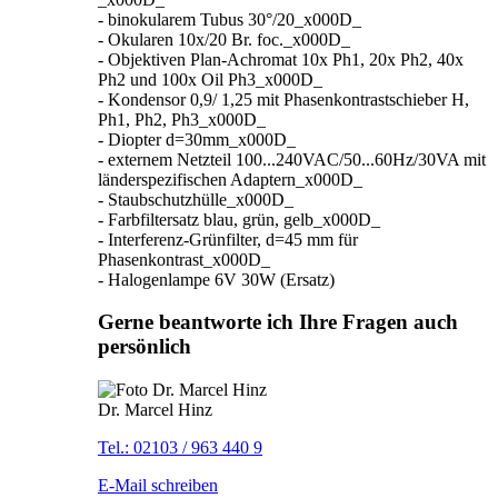
- binokularem Tubus 30°/20_x000D_
- Okularen 10x/20 Br. foc._x000D_
- Objektiven Plan-Achromat 10x Ph1, 20x Ph2, 40x
Ph2 und 100x Oil Ph3_x000D_
- Kondensor 0,9/ 1,25 mit Phasenkontrastschieber H,
Ph1, Ph2, Ph3_x000D_
- Diopter d=30mm_x000D_
- externem Netzteil 100...240VAC/50...60Hz/30VA mit
länderspezifischen Adaptern_x000D_
- Staubschutzhülle_x000D_
- Farbfiltersatz blau, grün, gelb_x000D_
- Interferenz-Grünfilter, d=45 mm für
Phasenkontrast_x000D_
- Halogenlampe 6V 30W (Ersatz)
Gerne beantworte ich Ihre Fragen auch
persönlich
Dr. Marcel Hinz
Tel.: 02103 / 963 440 9
E-Mail schreiben