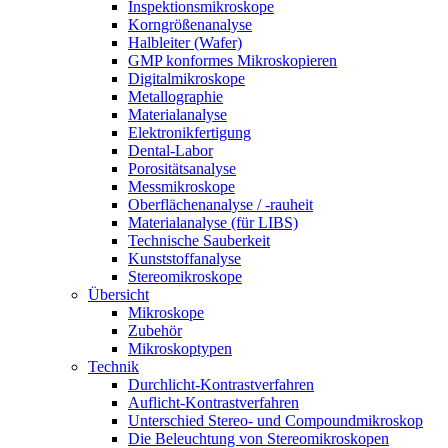
Inspektionsmikroskope
Korngrößenanalyse
Halbleiter (Wafer)
GMP konformes Mikroskopieren
Digitalmikroskope
Metallographie
Materialanalyse
Elektronikfertigung
Dental-Labor
Porositätsanalyse
Messmikroskope
Oberflächenanalyse / -rauheit
Materialanalyse (für LIBS)
Technische Sauberkeit
Kunststoffanalyse
Stereomikroskope
Übersicht
Mikroskope
Zubehör
Mikroskoptypen
Technik
Durchlicht-Kontrastverfahren
Auflicht-Kontrastverfahren
Unterschied Stereo- und Compoundmikroskop
Die Beleuchtung von Stereomikroskopen