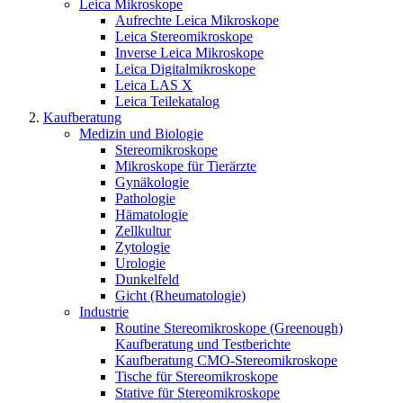
Leica Mikroskope
Aufrechte Leica Mikroskope
Leica Stereomikroskope
Inverse Leica Mikroskope
Leica Digitalmikroskope
Leica LAS X
Leica Teilekatalog
Kaufberatung
Medizin und Biologie
Stereomikroskope
Mikroskope für Tierärzte
Gynäkologie
Pathologie
Hämatologie
Zellkultur
Zytologie
Urologie
Dunkelfeld
Gicht (Rheumatologie)
Industrie
Routine Stereomikroskope (Greenough)
Kaufberatung und Testberichte
Kaufberatung CMO-Stereomikroskope
Tische für Stereomikroskope
Stative für Stereomikroskope