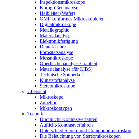
Inspektionsmikroskope
Korngrößenanalyse
Halbleiter (Wafer)
GMP konformes Mikroskopieren
Digitalmikroskope
Metallographie
Materialanalyse
Elektronikfertigung
Dental-Labor
Porositätsanalyse
Messmikroskope
Oberflächenanalyse / -rauheit
Materialanalyse (für LIBS)
Technische Sauberkeit
Kunststoffanalyse
Stereomikroskope
Übersicht
Mikroskope
Zubehör
Mikroskoptypen
Technik
Durchlicht-Kontrastverfahren
Auflicht-Kontrastverfahren
Unterschied Stereo- und Compoundmikroskop
Die Beleuchtung von Stereomikroskopen