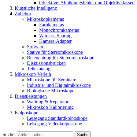
Objektive: Abbildungsfehler und Objektivklassen
Künstliche Intelligenz
Zubehör
Mikroskopkameras
Farbkameras
Monochromkameras
Wireless Sharing
Kamera-Adapter
Software
Stative für Stereomikroskope
Beleuchtung für Stereomikroskope
Diskussionsbrücken
Teilekatalog
Mikroskop-Verleih
Mikroskope für Seminare
Industrie- und Digitalmikroskope
Biologische Mikroskope
Dienstleistungen
Wartung & Reparatur
Mikroskop Kalibrierung
Kolposkope
Leisegang Standardkolposkope
Leisegang Videokolposkope
Suche:
Suche