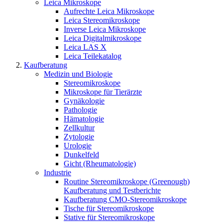
Leica Mikroskope
Aufrechte Leica Mikroskope
Leica Stereomikroskope
Inverse Leica Mikroskope
Leica Digitalmikroskope
Leica LAS X
Leica Teilekatalog
Kaufberatung
Medizin und Biologie
Stereomikroskope
Mikroskope für Tierärzte
Gynäkologie
Pathologie
Hämatologie
Zellkultur
Zytologie
Urologie
Dunkelfeld
Gicht (Rheumatologie)
Industrie
Routine Stereomikroskope (Greenough)
Kaufberatung und Testberichte
Kaufberatung CMO-Stereomikroskope
Tische für Stereomikroskope
Stative für Stereomikroskope