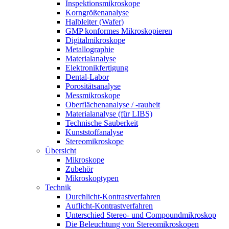
Inspektionsmikroskope
Korngrößenanalyse
Halbleiter (Wafer)
GMP konformes Mikroskopieren
Digitalmikroskope
Metallographie
Materialanalyse
Elektronikfertigung
Dental-Labor
Porositätsanalyse
Messmikroskope
Oberflächenanalyse / -rauheit
Materialanalyse (für LIBS)
Technische Sauberkeit
Kunststoffanalyse
Stereomikroskope
Übersicht
Mikroskope
Zubehör
Mikroskoptypen
Technik
Durchlicht-Kontrastverfahren
Auflicht-Kontrastverfahren
Unterschied Stereo- und Compoundmikroskop
Die Beleuchtung von Stereomikroskopen