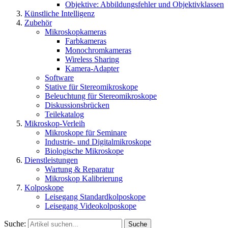
Objektive: Abbildungsfehler und Objektivklassen
Künstliche Intelligenz
Zubehör
Mikroskopkameras
Farbkameras
Monochromkameras
Wireless Sharing
Kamera-Adapter
Software
Stative für Stereomikroskope
Beleuchtung für Stereomikroskope
Diskussionsbrücken
Teilekatalog
Mikroskop-Verleih
Mikroskope für Seminare
Industrie- und Digitalmikroskope
Biologische Mikroskope
Dienstleistungen
Wartung & Reparatur
Mikroskop Kalibrierung
Kolposkope
Leisegang Standardkolposkope
Leisegang Videokolposkope
Suche:
Suche