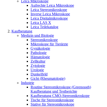
Leica Mikroskope
Aufrechte Leica Mikroskope
Leica Stereomikroskope
Inverse Leica Mikroskope
Leica Digitalmikroskope
Leica LAS X
Leica Teilekatalog
Kaufberatung
Medizin und Biologie
Stereomikroskope
Mikroskope für Tierärzte
Gynäkologie
Pathologie
Hämatologie
Zellkultur
Zytologie
Urologie
Dunkelfeld
Gicht (Rheumatologie)
Industrie
Routine Stereomikroskope (Greenough)
Kaufberatung und Testberichte
Kaufberatung CMO-Stereomikroskope
Tische für Stereomikroskope
Stative für Stereomikroskope