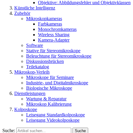
Objektive: Abbildungsfehler und Objektivklassen
Künstliche Intelligenz
Zubehör
Mikroskopkameras
Farbkameras
Monochromkameras
Wireless Sharing
Kamera-Adapter
Software
Stative für Stereomikroskope
Beleuchtung für Stereomikroskope
Diskussionsbrücken
Teilekatalog
Mikroskop-Verleih
Mikroskope für Seminare
Industrie- und Digitalmikroskope
Biologische Mikroskope
Dienstleistungen
Wartung & Reparatur
Mikroskop Kalibrierung
Kolposkope
Leisegang Standardkolposkope
Leisegang Videokolposkope
Suche:
Suche