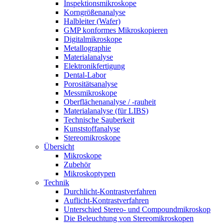
Inspektionsmikroskope
Korngrößenanalyse
Halbleiter (Wafer)
GMP konformes Mikroskopieren
Digitalmikroskope
Metallographie
Materialanalyse
Elektronikfertigung
Dental-Labor
Porositätsanalyse
Messmikroskope
Oberflächenanalyse / -rauheit
Materialanalyse (für LIBS)
Technische Sauberkeit
Kunststoffanalyse
Stereomikroskope
Übersicht
Mikroskope
Zubehör
Mikroskoptypen
Technik
Durchlicht-Kontrastverfahren
Auflicht-Kontrastverfahren
Unterschied Stereo- und Compoundmikroskop
Die Beleuchtung von Stereomikroskopen