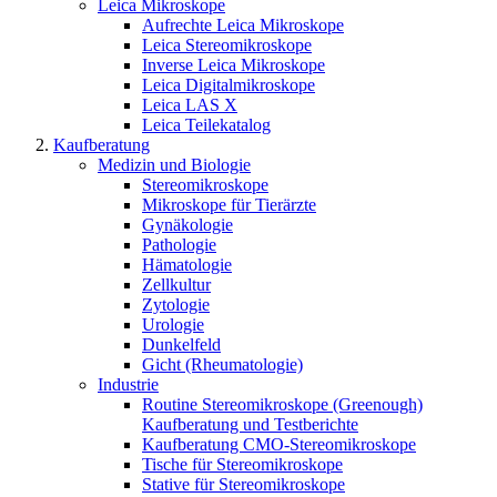
Leica Mikroskope
Aufrechte Leica Mikroskope
Leica Stereomikroskope
Inverse Leica Mikroskope
Leica Digitalmikroskope
Leica LAS X
Leica Teilekatalog
Kaufberatung
Medizin und Biologie
Stereomikroskope
Mikroskope für Tierärzte
Gynäkologie
Pathologie
Hämatologie
Zellkultur
Zytologie
Urologie
Dunkelfeld
Gicht (Rheumatologie)
Industrie
Routine Stereomikroskope (Greenough)
Kaufberatung und Testberichte
Kaufberatung CMO-Stereomikroskope
Tische für Stereomikroskope
Stative für Stereomikroskope