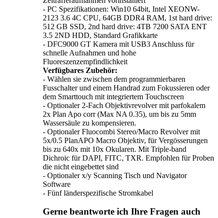
Zeitrafferaufnahmen vorinstalliert
- PC Spezifikationen: Win10 64bit, Intel XEONW-
2123 3.6 4C CPU, 64GB DDR4 RAM, 1st hard drive:
512 GB SSD, 2nd hard drive: 4TB 7200 SATA ENT
3.5 2ND HDD, Standard Grafikkarte
- DFC9000 GT Kamera mit USB3 Anschluss für
schnelle Aufnahmen und hohe
Fluoreszenzempfindlichkeit
Verfügbares Zubehör:
- Wählen sie zwischen dem programmierbaren
Fusschalter und einem Handrad zum Fokussieren oder
dem Smarttouch mit integriertem Touchscreen
- Optionaler 2-Fach Objektivrevolver mit parfokalem
2x Plan Apo corr (Max NA 0.35), um bis zu 5mm
Wassersäule zu kompensieren.
- Optionaler Fluocombi Stereo/Macro Revolver mit
5x/0.5 PlanAPO Macro Objektiv, für Vergösserungen
bis zu 640x mit 10x Okularen. Mit Triple-band
Dichroic für DAPI, FITC, TXR. Empfohlen für Proben
die nicht eingebettet sind
- Optionaler x/y Scanning Tisch und Navigator
Software
- Fünf länderspezifische Stromkabel
Gerne beantworte ich Ihre Fragen auch