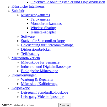
Objektive: Abbildungsfehler und Objektivklassen
Künstliche Intelligenz
Zubehör
Mikroskopkameras
Farbkameras
Monochromkameras
Wireless Sharing
Kamera-Adapter
Software
Stative für Stereomikroskope
Beleuchtung für Stereomikroskope
Diskussionsbrücken
Teilekatalog
Mikroskop-Verleih
Mikroskope für Seminare
Industrie- und Digitalmikroskope
Biologische Mikroskope
Dienstleistungen
Wartung & Reparatur
Mikroskop Kalibrierung
Kolposkope
Leisegang Standardkolposkope
Leisegang Videokolposkope
Suche:
Suche