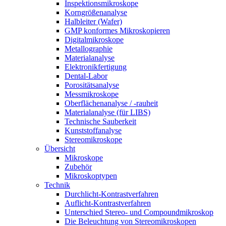
Inspektionsmikroskope
Korngrößenanalyse
Halbleiter (Wafer)
GMP konformes Mikroskopieren
Digitalmikroskope
Metallographie
Materialanalyse
Elektronikfertigung
Dental-Labor
Porositätsanalyse
Messmikroskope
Oberflächenanalyse / -rauheit
Materialanalyse (für LIBS)
Technische Sauberkeit
Kunststoffanalyse
Stereomikroskope
Übersicht
Mikroskope
Zubehör
Mikroskoptypen
Technik
Durchlicht-Kontrastverfahren
Auflicht-Kontrastverfahren
Unterschied Stereo- und Compoundmikroskop
Die Beleuchtung von Stereomikroskopen