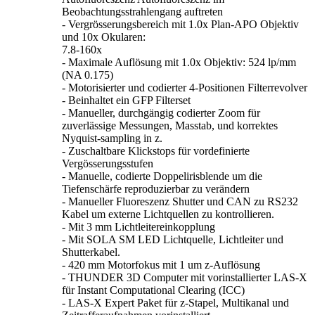
Beobachtungsstrahlengang auftreten
- Vergrösserungsbereich mit 1.0x Plan-APO Objektiv
und 10x Okularen:
7.8-160x
- Maximale Auflösung mit 1.0x Objektiv: 524 lp/mm
(NA 0.175)
- Motorisierter und codierter 4-Positionen Filterrevolver
- Beinhaltet ein GFP Filterset
- Manueller, durchgängig codierter Zoom für
zuverlässige Messungen, Masstab, und korrektes
Nyquist-sampling in z.
- Zuschaltbare Klickstops für vordefinierte
Vergösserungsstufen
- Manuelle, codierte Doppelirisblende um die
Tiefenschärfe reproduzierbar zu verändern
- Manueller Fluoreszenz Shutter und CAN zu RS232
Kabel um externe Lichtquellen zu kontrollieren.
- Mit 3 mm Lichtleitereinkopplung
- Mit SOLA SM LED Lichtquelle, Lichtleiter und
Shutterkabel.
- 420 mm Motorfokus mit 1 um z-Auflösung
- THUNDER 3D Computer mit vorinstallierter LAS-X
für Instant Computational Clearing (ICC)
- LAS-X Expert Paket für z-Stapel, Multikanal und