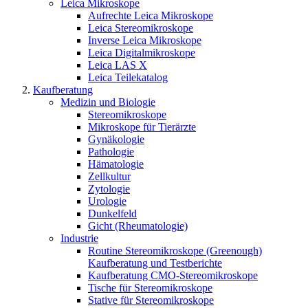
Leica Mikroskope
Aufrechte Leica Mikroskope
Leica Stereomikroskope
Inverse Leica Mikroskope
Leica Digitalmikroskope
Leica LAS X
Leica Teilekatalog
Kaufberatung
Medizin und Biologie
Stereomikroskope
Mikroskope für Tierärzte
Gynäkologie
Pathologie
Hämatologie
Zellkultur
Zytologie
Urologie
Dunkelfeld
Gicht (Rheumatologie)
Industrie
Routine Stereomikroskope (Greenough)
Kaufberatung und Testberichte
Kaufberatung CMO-Stereomikroskope
Tische für Stereomikroskope
Stative für Stereomikroskope