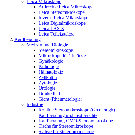
Leica Mikroskope
Aufrechte Leica Mikroskope
Leica Stereomikroskope
Inverse Leica Mikroskope
Leica Digitalmikroskope
Leica LAS X
Leica Teilekatalog
Kaufberatung
Medizin und Biologie
Stereomikroskope
Mikroskope für Tierärzte
Gynäkologie
Pathologie
Hämatologie
Zellkultur
Zytologie
Urologie
Dunkelfeld
Gicht (Rheumatologie)
Industrie
Routine Stereomikroskope (Greenough)
Kaufberatung und Testberichte
Kaufberatung CMO-Stereomikroskope
Tische für Stereomikroskope
Stative für Stereomikroskope