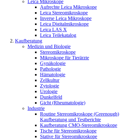
Leica Mikroskope
Aufrechte Leica Mikroskope
Leica Stereomikroskope
Inverse Leica Mikroskope
Leica Digitalmikroskope
Leica LAS X
Leica Teilekatalog
Kaufberatung
Medizin und Biologie
Stereomikroskope
Mikroskope für Tierärzte
Gynäkologie
Pathologie
Hämatologie
Zellkultur
Zytologie
Urologie
Dunkelfeld
Gicht (Rheumatologie)
Industrie
Routine Stereomikroskope (Greenough)
Kaufberatung und Testberichte
Kaufberatung CMO-Stereomikroskope
Tische für Stereomikroskope
Stative für Stereomikroskope