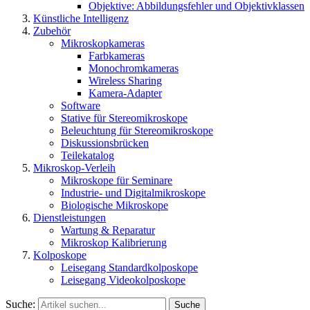
Objektive: Abbildungsfehler und Objektivklassen
Künstliche Intelligenz
Zubehör
Mikroskopkameras
Farbkameras
Monochromkameras
Wireless Sharing
Kamera-Adapter
Software
Stative für Stereomikroskope
Beleuchtung für Stereomikroskope
Diskussionsbrücken
Teilekatalog
Mikroskop-Verleih
Mikroskope für Seminare
Industrie- und Digitalmikroskope
Biologische Mikroskope
Dienstleistungen
Wartung & Reparatur
Mikroskop Kalibrierung
Kolposkope
Leisegang Standardkolposkope
Leisegang Videokolposkope
Suche:
Suche