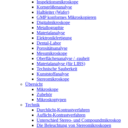
Inspektionsmikroskope
Korngrößenanalyse
Halbleiter (Wafer)
GMP konformes Mikroskopieren
Digitalmikroskope
Metallographie
Materialanalyse
Elektronikfertigung
Dental-Labor
Porositätsanalyse
Messmikroskope
Oberflächenanalyse / -rauheit
Materialanalyse (für LIBS)
Technische Sauberkeit
Kunststoffanalyse
Stereomikroskope
Übersicht
Mikroskope
Zubehör
Mikroskoptypen
Technik
Durchlicht-Kontrastverfahren
Auflicht-Kontrastverfahren
Unterschied Stereo- und Compoundmikroskop
Die Beleuchtung von Stereomikroskopen