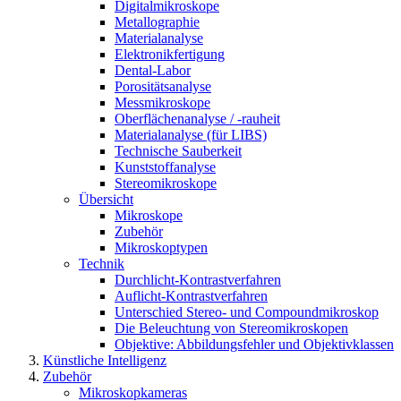
Digitalmikroskope
Metallographie
Materialanalyse
Elektronikfertigung
Dental-Labor
Porositätsanalyse
Messmikroskope
Oberflächenanalyse / -rauheit
Materialanalyse (für LIBS)
Technische Sauberkeit
Kunststoffanalyse
Stereomikroskope
Übersicht
Mikroskope
Zubehör
Mikroskoptypen
Technik
Durchlicht-Kontrastverfahren
Auflicht-Kontrastverfahren
Unterschied Stereo- und Compoundmikroskop
Die Beleuchtung von Stereomikroskopen
Objektive: Abbildungsfehler und Objektivklassen
Künstliche Intelligenz
Zubehör
Mikroskopkameras