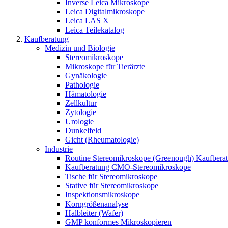
Inverse Leica Mikroskope
Leica Digitalmikroskope
Leica LAS X
Leica Teilekatalog
Kaufberatung
Medizin und Biologie
Stereomikroskope
Mikroskope für Tierärzte
Gynäkologie
Pathologie
Hämatologie
Zellkultur
Zytologie
Urologie
Dunkelfeld
Gicht (Rheumatologie)
Industrie
Routine Stereomikroskope (Greenough) Kaufberat
Kaufberatung CMO-Stereomikroskope
Tische für Stereomikroskope
Stative für Stereomikroskope
Inspektionsmikroskope
Korngrößenanalyse
Halbleiter (Wafer)
GMP konformes Mikroskopieren