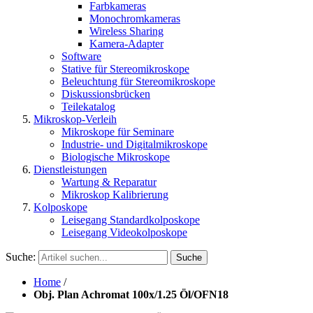
Farbkameras
Monochromkameras
Wireless Sharing
Kamera-Adapter
Software
Stative für Stereomikroskope
Beleuchtung für Stereomikroskope
Diskussionsbrücken
Teilekatalog
Mikroskop-Verleih
Mikroskope für Seminare
Industrie- und Digitalmikroskope
Biologische Mikroskope
Dienstleistungen
Wartung & Reparatur
Mikroskop Kalibrierung
Kolposkope
Leisegang Standardkolposkope
Leisegang Videokolposkope
Suche:
Suche
Home
/
Obj. Plan Achromat 100x/1.25 Öl/OFN18