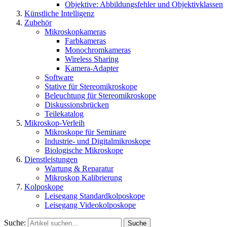
Objektive: Abbildungsfehler und Objektivklassen
Künstliche Intelligenz
Zubehör
Mikroskopkameras
Farbkameras
Monochromkameras
Wireless Sharing
Kamera-Adapter
Software
Stative für Stereomikroskope
Beleuchtung für Stereomikroskope
Diskussionsbrücken
Teilekatalog
Mikroskop-Verleih
Mikroskope für Seminare
Industrie- und Digitalmikroskope
Biologische Mikroskope
Dienstleistungen
Wartung & Reparatur
Mikroskop Kalibrierung
Kolposkope
Leisegang Standardkolposkope
Leisegang Videokolposkope
Suche:
Suche