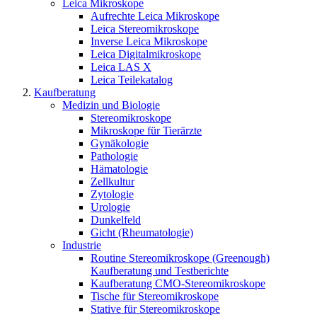
Leica Mikroskope
Aufrechte Leica Mikroskope
Leica Stereomikroskope
Inverse Leica Mikroskope
Leica Digitalmikroskope
Leica LAS X
Leica Teilekatalog
Kaufberatung
Medizin und Biologie
Stereomikroskope
Mikroskope für Tierärzte
Gynäkologie
Pathologie
Hämatologie
Zellkultur
Zytologie
Urologie
Dunkelfeld
Gicht (Rheumatologie)
Industrie
Routine Stereomikroskope (Greenough)
Kaufberatung und Testberichte
Kaufberatung CMO-Stereomikroskope
Tische für Stereomikroskope
Stative für Stereomikroskope