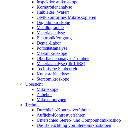
Inspektionsmikroskope
Korngrößenanalyse
Halbleiter (Wafer)
GMP konformes Mikroskopieren
Digitalmikroskope
Metallographie
Materialanalyse
Elektronikfertigung
Dental-Labor
Porositätsanalyse
Messmikroskope
Oberflächenanalyse / -rauheit
Materialanalyse (für LIBS)
Technische Sauberkeit
Kunststoffanalyse
Stereomikroskope
Übersicht
Mikroskope
Zubehör
Mikroskoptypen
Technik
Durchlicht-Kontrastverfahren
Auflicht-Kontrastverfahren
Unterschied Stereo- und Compoundmikroskop
Die Beleuchtung von Stereomikroskopen