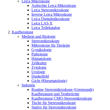
Leica Mikroskope
Aufrechte Leica Mikroskope
Leica Stereomikroskope
Inverse Leica Mikroskope
Leica Digitalmikroskope
Leica LAS X
Leica Teilekatalog
Kaufberatung
Medizin und Biologie
Stereomikroskope
Mikroskope für Tierärzte
Gynäkologie
Pathologie
Hämatologie
Zellkultur
Zytologie
Urologie
Dunkelfeld
Gicht (Rheumatologie)
Industrie
Routine Stereomikroskope (Greenough)
Kaufberatung und Testberichte
Kaufberatung CMO-Stereomikroskope
Tische für Stereomikroskope
Stative für Stereomikroskope