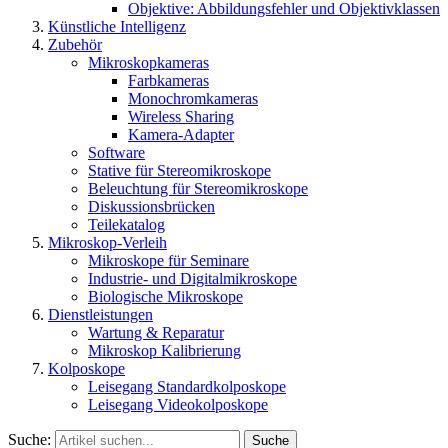
Objektive: Abbildungsfehler und Objektivklassen
Künstliche Intelligenz
Zubehör
Mikroskopkameras
Farbkameras
Monochromkameras
Wireless Sharing
Kamera-Adapter
Software
Stative für Stereomikroskope
Beleuchtung für Stereomikroskope
Diskussionsbrücken
Teilekatalog
Mikroskop-Verleih
Mikroskope für Seminare
Industrie- und Digitalmikroskope
Biologische Mikroskope
Dienstleistungen
Wartung & Reparatur
Mikroskop Kalibrierung
Kolposkope
Leisegang Standardkolposkope
Leisegang Videokolposkope
Suche:
Suche