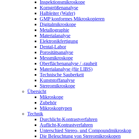
Inspektionsmikroskope
Korngrößenanalyse
Halbleiter (Wafer)
GMP konformes Mikroskopieren
Digitalmikroskope
Metallographie
Materialanalyse
Elektronikfertigung
Dental-Labor
Porositätsanalyse
Messmikroskope
Oberflächenanalyse / -rauheit
Materialanalyse (für LIBS)
Technische Sauberkeit
Kunststoffanalyse
Stereomikroskope
Übersicht
Mikroskope
Zubehör
Mikroskoptypen
Technik
Durchlicht-Kontrastverfahren
Auflicht-Kontrastverfahren
Unterschied Stereo- und Compoundmikroskop
Die Beleuchtung von Stereomikroskopen