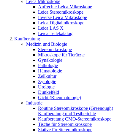
Leica Mikroskope
Aufrechte Leica Mikroskope
Leica Stereomikroskope
Inverse Leica Mikroskope
Leica Digitalmikroskope
Leica LAS X
Leica Teilekatalog
Kaufberatung
Medizin und Biologie
Stereomikroskope
Mikroskope für Tierärzte
Gynäkologie
Pathologie
Hämatologie
Zellkultur
Zytologie
Urologie
Dunkelfeld
Gicht (Rheumatologie)
Industrie
Routine Stereomikroskope (Greenough)
Kaufberatung und Testberichte
Kaufberatung CMO-Stereomikroskope
Tische für Stereomikroskope
Stative für Stereomikroskope