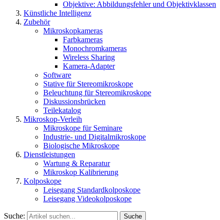
Objektive: Abbildungsfehler und Objektivklassen
Künstliche Intelligenz
Zubehör
Mikroskopkameras
Farbkameras
Monochromkameras
Wireless Sharing
Kamera-Adapter
Software
Stative für Stereomikroskope
Beleuchtung für Stereomikroskope
Diskussionsbrücken
Teilekatalog
Mikroskop-Verleih
Mikroskope für Seminare
Industrie- und Digitalmikroskope
Biologische Mikroskope
Dienstleistungen
Wartung & Reparatur
Mikroskop Kalibrierung
Kolposkope
Leisegang Standardkolposkope
Leisegang Videokolposkope
Suche:
Suche