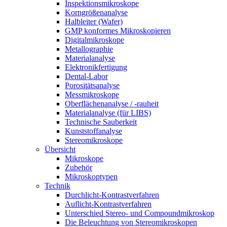
Inspektionsmikroskope
Korngrößenanalyse
Halbleiter (Wafer)
GMP konformes Mikroskopieren
Digitalmikroskope
Metallographie
Materialanalyse
Elektronikfertigung
Dental-Labor
Porositätsanalyse
Messmikroskope
Oberflächenanalyse / -rauheit
Materialanalyse (für LIBS)
Technische Sauberkeit
Kunststoffanalyse
Stereomikroskope
Übersicht
Mikroskope
Zubehör
Mikroskoptypen
Technik
Durchlicht-Kontrastverfahren
Auflicht-Kontrastverfahren
Unterschied Stereo- und Compoundmikroskop
Die Beleuchtung von Stereomikroskopen