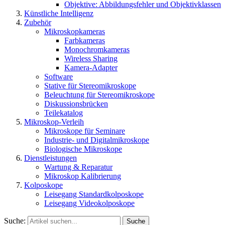
Objektive: Abbildungsfehler und Objektivklassen
Künstliche Intelligenz
Zubehör
Mikroskopkameras
Farbkameras
Monochromkameras
Wireless Sharing
Kamera-Adapter
Software
Stative für Stereomikroskope
Beleuchtung für Stereomikroskope
Diskussionsbrücken
Teilekatalog
Mikroskop-Verleih
Mikroskope für Seminare
Industrie- und Digitalmikroskope
Biologische Mikroskope
Dienstleistungen
Wartung & Reparatur
Mikroskop Kalibrierung
Kolposkope
Leisegang Standardkolposkope
Leisegang Videokolposkope
Suche:
Suche