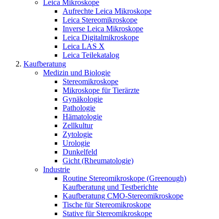
Leica Mikroskope
Aufrechte Leica Mikroskope
Leica Stereomikroskope
Inverse Leica Mikroskope
Leica Digitalmikroskope
Leica LAS X
Leica Teilekatalog
Kaufberatung
Medizin und Biologie
Stereomikroskope
Mikroskope für Tierärzte
Gynäkologie
Pathologie
Hämatologie
Zellkultur
Zytologie
Urologie
Dunkelfeld
Gicht (Rheumatologie)
Industrie
Routine Stereomikroskope (Greenough)
Kaufberatung und Testberichte
Kaufberatung CMO-Stereomikroskope
Tische für Stereomikroskope
Stative für Stereomikroskope