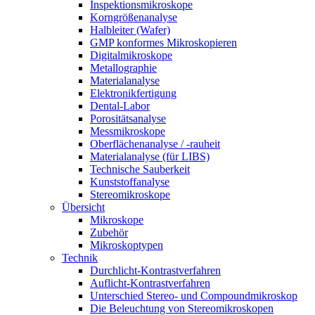
Inspektionsmikroskope
Korngrößenanalyse
Halbleiter (Wafer)
GMP konformes Mikroskopieren
Digitalmikroskope
Metallographie
Materialanalyse
Elektronikfertigung
Dental-Labor
Porositätsanalyse
Messmikroskope
Oberflächenanalyse / -rauheit
Materialanalyse (für LIBS)
Technische Sauberkeit
Kunststoffanalyse
Stereomikroskope
Übersicht
Mikroskope
Zubehör
Mikroskoptypen
Technik
Durchlicht-Kontrastverfahren
Auflicht-Kontrastverfahren
Unterschied Stereo- und Compoundmikroskop
Die Beleuchtung von Stereomikroskopen