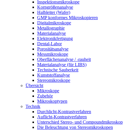
Inspektionsmikroskope
Korngrößenanalyse
Halbleiter (Wafer)
GMP konformes Mikroskopieren
Digitalmikroskope
Metallographie
Materialanalyse
Elektronikfertigung
Dental-Labor
Porositätsanalyse
Messmikroskope
Oberflächenanalyse / -rauheit
Materialanalyse (für LIBS)
Technische Sauberkeit
Kunststoffanalyse
Stereomikroskope
Übersicht
Mikroskope
Zubehör
Mikroskoptypen
Technik
Durchlicht-Kontrastverfahren
Auflicht-Kontrastverfahren
Unterschied Stereo- und Compoundmikroskop
Die Beleuchtung von Stereomikroskopen