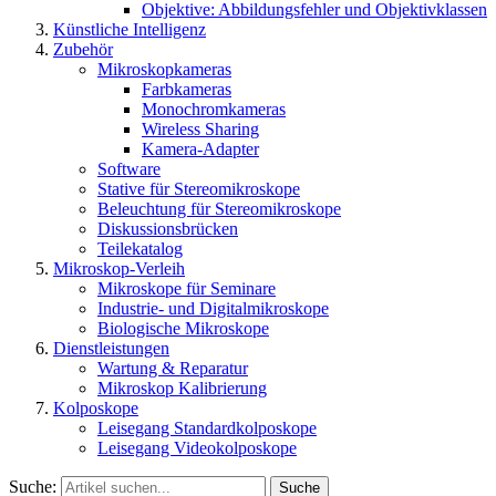
Objektive: Abbildungsfehler und Objektivklassen
Künstliche Intelligenz
Zubehör
Mikroskopkameras
Farbkameras
Monochromkameras
Wireless Sharing
Kamera-Adapter
Software
Stative für Stereomikroskope
Beleuchtung für Stereomikroskope
Diskussionsbrücken
Teilekatalog
Mikroskop-Verleih
Mikroskope für Seminare
Industrie- und Digitalmikroskope
Biologische Mikroskope
Dienstleistungen
Wartung & Reparatur
Mikroskop Kalibrierung
Kolposkope
Leisegang Standardkolposkope
Leisegang Videokolposkope
Suche:
Suche