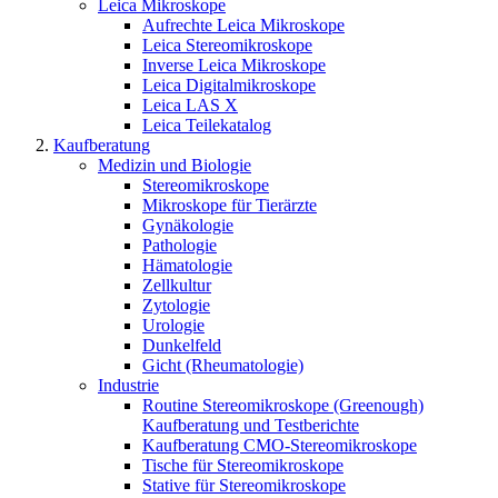
Leica Mikroskope
Aufrechte Leica Mikroskope
Leica Stereomikroskope
Inverse Leica Mikroskope
Leica Digitalmikroskope
Leica LAS X
Leica Teilekatalog
Kaufberatung
Medizin und Biologie
Stereomikroskope
Mikroskope für Tierärzte
Gynäkologie
Pathologie
Hämatologie
Zellkultur
Zytologie
Urologie
Dunkelfeld
Gicht (Rheumatologie)
Industrie
Routine Stereomikroskope (Greenough)
Kaufberatung und Testberichte
Kaufberatung CMO-Stereomikroskope
Tische für Stereomikroskope
Stative für Stereomikroskope