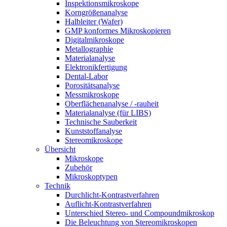
Inspektionsmikroskope
Korngrößenanalyse
Halbleiter (Wafer)
GMP konformes Mikroskopieren
Digitalmikroskope
Metallographie
Materialanalyse
Elektronikfertigung
Dental-Labor
Porositätsanalyse
Messmikroskope
Oberflächenanalyse / -rauheit
Materialanalyse (für LIBS)
Technische Sauberkeit
Kunststoffanalyse
Stereomikroskope
Übersicht
Mikroskope
Zubehör
Mikroskoptypen
Technik
Durchlicht-Kontrastverfahren
Auflicht-Kontrastverfahren
Unterschied Stereo- und Compoundmikroskop
Die Beleuchtung von Stereomikroskopen