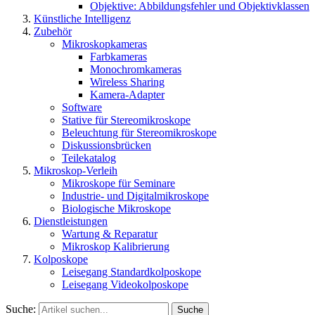
Objektive: Abbildungsfehler und Objektivklassen
Künstliche Intelligenz
Zubehör
Mikroskopkameras
Farbkameras
Monochromkameras
Wireless Sharing
Kamera-Adapter
Software
Stative für Stereomikroskope
Beleuchtung für Stereomikroskope
Diskussionsbrücken
Teilekatalog
Mikroskop-Verleih
Mikroskope für Seminare
Industrie- und Digitalmikroskope
Biologische Mikroskope
Dienstleistungen
Wartung & Reparatur
Mikroskop Kalibrierung
Kolposkope
Leisegang Standardkolposkope
Leisegang Videokolposkope
Suche:
Suche