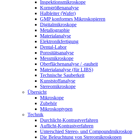
Inspektionsmikroskope
Korngrößenanalyse
Halbleiter (Wafer)
GMP konformes Mikroskopieren
Digitalmikroskope
Metallographie
Materialanalyse
Elektronikfertigung
Dental-Labor
Porositätsanalyse
Messmikroskope
Oberflächenanalyse / -rauheit
Materialanalyse (für LIBS)
Technische Sauberkeit
Kunststoffanalyse
Stereomikroskope
Übersicht
Mikroskope
Zubehör
Mikroskoptypen
Technik
Durchlicht-Kontrastverfahren
Auflicht-Kontrastverfahren
Unterschied Stereo- und Compoundmikroskop
Die Beleuchtung von Stereomikroskopen