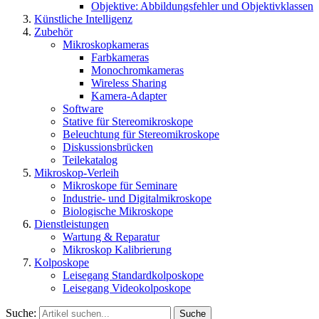
Objektive: Abbildungsfehler und Objektivklassen
Künstliche Intelligenz
Zubehör
Mikroskopkameras
Farbkameras
Monochromkameras
Wireless Sharing
Kamera-Adapter
Software
Stative für Stereomikroskope
Beleuchtung für Stereomikroskope
Diskussionsbrücken
Teilekatalog
Mikroskop-Verleih
Mikroskope für Seminare
Industrie- und Digitalmikroskope
Biologische Mikroskope
Dienstleistungen
Wartung & Reparatur
Mikroskop Kalibrierung
Kolposkope
Leisegang Standardkolposkope
Leisegang Videokolposkope
Suche:
Suche