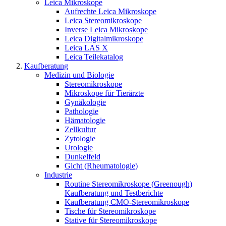
Leica Mikroskope
Aufrechte Leica Mikroskope
Leica Stereomikroskope
Inverse Leica Mikroskope
Leica Digitalmikroskope
Leica LAS X
Leica Teilekatalog
Kaufberatung
Medizin und Biologie
Stereomikroskope
Mikroskope für Tierärzte
Gynäkologie
Pathologie
Hämatologie
Zellkultur
Zytologie
Urologie
Dunkelfeld
Gicht (Rheumatologie)
Industrie
Routine Stereomikroskope (Greenough)
Kaufberatung und Testberichte
Kaufberatung CMO-Stereomikroskope
Tische für Stereomikroskope
Stative für Stereomikroskope