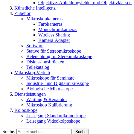
Objektive: Abbildungsfehler und Objektivklassen
Künstliche Intelligenz
Zubehör
Mikroskopkameras
Farbkameras
Monochromkameras
Wireless Sharing
Kamera-Adapter
Software
Stative für Stereomikroskope
Beleuchtung für Stereomikroskope
Diskussionsbrücken
Teilekatalog
Mikroskop-Verleih
Mikroskope für Seminare
Industrie- und Digitalmikroskope
Biologische Mikroskope
Dienstleistungen
Wartung & Reparatur
Mikroskop Kalibrierung
Kolposkope
Leisegang Standardkolposkope
Leisegang Videokolposkope
Suche:
Suche