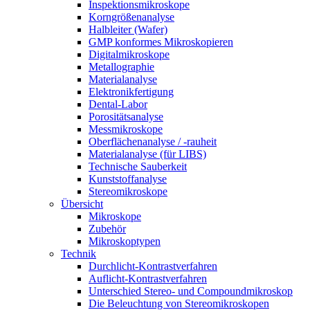
Inspektionsmikroskope
Korngrößenanalyse
Halbleiter (Wafer)
GMP konformes Mikroskopieren
Digitalmikroskope
Metallographie
Materialanalyse
Elektronikfertigung
Dental-Labor
Porositätsanalyse
Messmikroskope
Oberflächenanalyse / -rauheit
Materialanalyse (für LIBS)
Technische Sauberkeit
Kunststoffanalyse
Stereomikroskope
Übersicht
Mikroskope
Zubehör
Mikroskoptypen
Technik
Durchlicht-Kontrastverfahren
Auflicht-Kontrastverfahren
Unterschied Stereo- und Compoundmikroskop
Die Beleuchtung von Stereomikroskopen