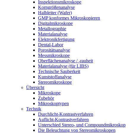
Inspektionsmikroskope
Korngrößenanalyse
Halbleiter (Wafer)
GMP konformes Mikroskopieren
Digitalmikroskope
Metallographie
Materialanalyse
Elektronikfertigung
Dental-Labor
Porositätsanalyse
Messmikroskope
Oberflächenanalyse / -rauheit
Materialanalyse (für LIBS)
Technische Sauberkeit
Kunststoffanalyse
Stereomikroskope
Übersicht
Mikroskope
Zubehör
Mikroskoptypen
Technik
Durchlicht-Kontrastverfahren
Auflicht-Kontrastverfahren
Unterschied Stereo- und Compoundmikroskop
Die Beleuchtung von Stereomikroskopen