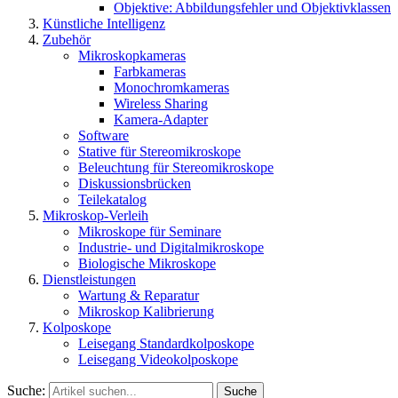
Objektive: Abbildungsfehler und Objektivklassen
Künstliche Intelligenz
Zubehör
Mikroskopkameras
Farbkameras
Monochromkameras
Wireless Sharing
Kamera-Adapter
Software
Stative für Stereomikroskope
Beleuchtung für Stereomikroskope
Diskussionsbrücken
Teilekatalog
Mikroskop-Verleih
Mikroskope für Seminare
Industrie- und Digitalmikroskope
Biologische Mikroskope
Dienstleistungen
Wartung & Reparatur
Mikroskop Kalibrierung
Kolposkope
Leisegang Standardkolposkope
Leisegang Videokolposkope
Suche:
Suche