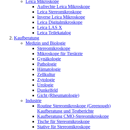
Leica Mikroskope
Aufrechte Leica Mikroskope
Leica Stereomikroskope
Inverse Leica Mikroskope
Leica Digitalmikroskope
Leica LAS X
Leica Teilekatalog
Kaufberatung
Medizin und Biologie
Stereomikroskope
Mikroskope für Tierärzte
Gynäkologie
Pathologie
Hämatologie
Zellkultur
Zytologie
Urologie
Dunkelfeld
Gicht (Rheumatologie)
Industrie
Routine Stereomikroskope (Greenough)
Kaufberatung und Testberichte
Kaufberatung CMO-Stereomikroskope
Tische für Stereomikroskope
Stative für Stereomikroskope