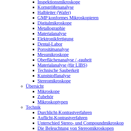
Inspektionsmikroskope
Korngrößenanalyse
Halbleiter (Wafer)
GMP konformes Mikroskopieren
Digitalmikroskope
Metallographie
Materialanalyse
Elektronikfertigung
Dental-Labor
Porositätsanalyse
Messmikroskope
Oberflächenanalyse / -rauheit
Materialanalyse (für LIBS)
Technische Sauberkeit
Kunststoffanalyse
Stereomikroskope
Übersicht
Mikroskope
Zubehör
Mikroskoptypen
Technik
Durchlicht-Kontrastverfahren
Auflicht-Kontrastverfahren
Unterschied Stereo- und Compoundmikroskop
Die Beleuchtung von Stereomikroskopen