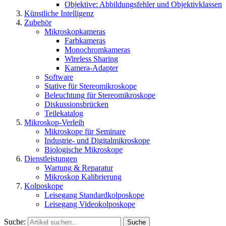
Objektive: Abbildungsfehler und Objektivklassen
Künstliche Intelligenz
Zubehör
Mikroskopkameras
Farbkameras
Monochromkameras
Wireless Sharing
Kamera-Adapter
Software
Stative für Stereomikroskope
Beleuchtung für Stereomikroskope
Diskussionsbrücken
Teilekatalog
Mikroskop-Verleih
Mikroskope für Seminare
Industrie- und Digitalmikroskope
Biologische Mikroskope
Dienstleistungen
Wartung & Reparatur
Mikroskop Kalibrierung
Kolposkope
Leisegang Standardkolposkope
Leisegang Videokolposkope
Suche:
Suche