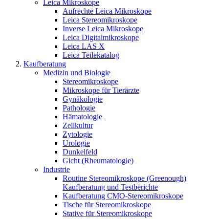
Leica Mikroskope
Aufrechte Leica Mikroskope
Leica Stereomikroskope
Inverse Leica Mikroskope
Leica Digitalmikroskope
Leica LAS X
Leica Teilekatalog
Kaufberatung
Medizin und Biologie
Stereomikroskope
Mikroskope für Tierärzte
Gynäkologie
Pathologie
Hämatologie
Zellkultur
Zytologie
Urologie
Dunkelfeld
Gicht (Rheumatologie)
Industrie
Routine Stereomikroskope (Greenough)
Kaufberatung und Testberichte
Kaufberatung CMO-Stereomikroskope
Tische für Stereomikroskope
Stative für Stereomikroskope