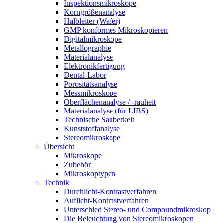
Inspektionsmikroskope
Korngrößenanalyse
Halbleiter (Wafer)
GMP konformes Mikroskopieren
Digitalmikroskope
Metallographie
Materialanalyse
Elektronikfertigung
Dental-Labor
Porositätsanalyse
Messmikroskope
Oberflächenanalyse / -rauheit
Materialanalyse (für LIBS)
Technische Sauberkeit
Kunststoffanalyse
Stereomikroskope
Übersicht
Mikroskope
Zubehör
Mikroskoptypen
Technik
Durchlicht-Kontrastverfahren
Auflicht-Kontrastverfahren
Unterschied Stereo- und Compoundmikroskop
Die Beleuchtung von Stereomikroskopen