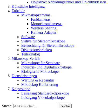
Objektive: Abbildungsfehler und Objektivklassen
Künstliche Intelligenz
Zubehör
Mikroskopkameras
Farbkameras
Monochromkameras
Wireless Sharing
Kamera-Adapter
Software
Stative für Stereomikroskope
Beleuchtung für Stereomikroskope
Diskussionsbrücken
Teilekatalog
Mikroskop-Verleih
Mikroskope für Seminare
Industrie- und Digitalmikroskope
Biologische Mikroskope
Dienstleistungen
Wartung & Reparatur
Mikroskop Kalibrierung
Kolposkope
Leisegang Standardkolposkope
Leisegang Videokolposkope
Suche:
Suche