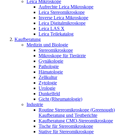
Leica Mikroskope
Aufrechte Leica Mikroskope
Leica Stereomikroskope
Inverse Leica Mikroskope
Leica Digitalmikroskope
Leica LAS X
Leica Teilekatalog
Kaufberatung
Medizin und Biologie
Stereomikroskope
Mikroskope für Tierärzte
Gynäkologie
Pathologie
Hämatologie
Zellkultur
Zytologie
Urologie
Dunkelfeld
Gicht (Rheumatologie)
Industrie
Routine Stereomikroskope (Greenough)
Kaufberatung und Testberichte
Kaufberatung CMO-Stereomikroskope
Tische für Stereomikroskope
Stative für Stereomikroskope