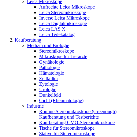
Leica Mikroskope
Aufrechte Leica Mikroskope
Leica Stereomikroskope
Inverse Leica Mikroskope
Leica Digitalmikroskope
Leica LAS X
Leica Teilekatalog
Kaufberatung
Medizin und Biologie
Stereomikroskope
Mikroskope für Tierärzte
Gynäkologie
Pathologie
Hämatologie
Zellkultur
Zytologie
Urologie
Dunkelfeld
Gicht (Rheumatologie)
Industrie
Routine Stereomikroskope (Greenough)
Kaufberatung und Testberichte
Kaufberatung CMO-Stereomikroskope
Tische für Stereomikroskope
Stative für Stereomikroskope