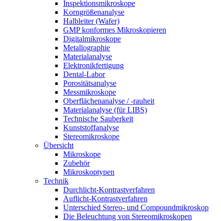
Inspektionsmikroskope
Korngrößenanalyse
Halbleiter (Wafer)
GMP konformes Mikroskopieren
Digitalmikroskope
Metallographie
Materialanalyse
Elektronikfertigung
Dental-Labor
Porositätsanalyse
Messmikroskope
Oberflächenanalyse / -rauheit
Materialanalyse (für LIBS)
Technische Sauberkeit
Kunststoffanalyse
Stereomikroskope
Übersicht
Mikroskope
Zubehör
Mikroskoptypen
Technik
Durchlicht-Kontrastverfahren
Auflicht-Kontrastverfahren
Unterschied Stereo- und Compoundmikroskop
Die Beleuchtung von Stereomikroskopen