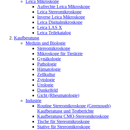
Leica Mikroskope
Aufrechte Leica Mikroskope
Leica Stereomikroskope
Inverse Leica Mikroskope
Leica Digitalmikroskope
Leica LAS X
Leica Teilekatalog
Kaufberatung
Medizin und Biologie
Stereomikroskope
Mikroskope für Tierärzte
Gynäkologie
Pathologie
Hämatologie
Zellkultur
Zytologie
Urologie
Dunkelfeld
Gicht (Rheumatologie)
Industrie
Routine Stereomikroskope (Greenough)
Kaufberatung und Testberichte
Kaufberatung CMO-Stereomikroskope
Tische für Stereomikroskope
Stative für Stereomikroskope