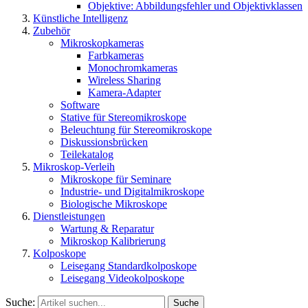
Objektive: Abbildungsfehler und Objektivklassen
Künstliche Intelligenz
Zubehör
Mikroskopkameras
Farbkameras
Monochromkameras
Wireless Sharing
Kamera-Adapter
Software
Stative für Stereomikroskope
Beleuchtung für Stereomikroskope
Diskussionsbrücken
Teilekatalog
Mikroskop-Verleih
Mikroskope für Seminare
Industrie- und Digitalmikroskope
Biologische Mikroskope
Dienstleistungen
Wartung & Reparatur
Mikroskop Kalibrierung
Kolposkope
Leisegang Standardkolposkope
Leisegang Videokolposkope
Suche:
Suche