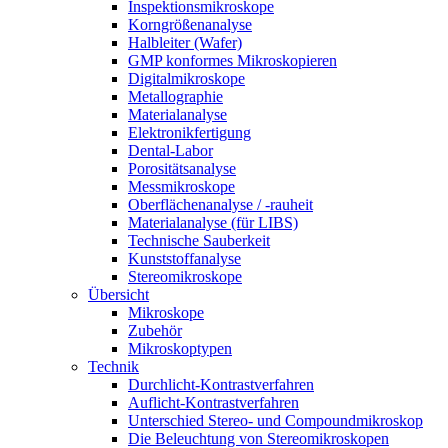
Inspektionsmikroskope
Korngrößenanalyse
Halbleiter (Wafer)
GMP konformes Mikroskopieren
Digitalmikroskope
Metallographie
Materialanalyse
Elektronikfertigung
Dental-Labor
Porositätsanalyse
Messmikroskope
Oberflächenanalyse / -rauheit
Materialanalyse (für LIBS)
Technische Sauberkeit
Kunststoffanalyse
Stereomikroskope
Übersicht
Mikroskope
Zubehör
Mikroskoptypen
Technik
Durchlicht-Kontrastverfahren
Auflicht-Kontrastverfahren
Unterschied Stereo- und Compoundmikroskop
Die Beleuchtung von Stereomikroskopen