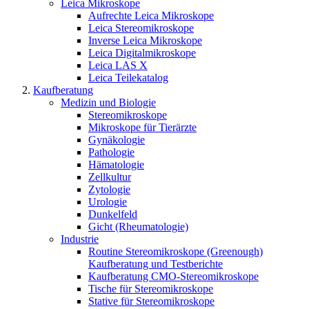
Leica Mikroskope
Aufrechte Leica Mikroskope
Leica Stereomikroskope
Inverse Leica Mikroskope
Leica Digitalmikroskope
Leica LAS X
Leica Teilekatalog
Kaufberatung
Medizin und Biologie
Stereomikroskope
Mikroskope für Tierärzte
Gynäkologie
Pathologie
Hämatologie
Zellkultur
Zytologie
Urologie
Dunkelfeld
Gicht (Rheumatologie)
Industrie
Routine Stereomikroskope (Greenough)
Kaufberatung und Testberichte
Kaufberatung CMO-Stereomikroskope
Tische für Stereomikroskope
Stative für Stereomikroskope