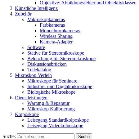
Objektive: Abbildungsfehler und Objektivklassen
Künstliche Intelligenz
Zubehör
Mikroskopkameras
Farbkameras
Monochromkameras
Wireless Sharing
Kamera-Adapter
Software
Stative für Stereomikroskope
Beleuchtung für Stereomikroskope
Diskussionsbrücken
Teilekatalog
Mikroskop-Verleih
Mikroskope für Seminare
Industrie- und Digitalmikroskope
Biologische Mikroskope
Dienstleistungen
Wartung & Reparatur
Mikroskop Kalibrierung
Kolposkope
Leisegang Standardkolposkope
Leisegang Videokolposkope
Suche:
Suche