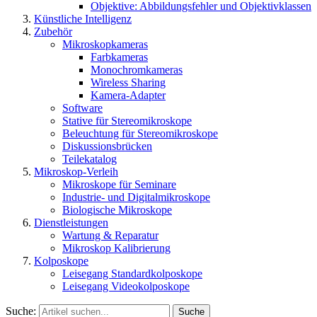
Objektive: Abbildungsfehler und Objektivklassen
Künstliche Intelligenz
Zubehör
Mikroskopkameras
Farbkameras
Monochromkameras
Wireless Sharing
Kamera-Adapter
Software
Stative für Stereomikroskope
Beleuchtung für Stereomikroskope
Diskussionsbrücken
Teilekatalog
Mikroskop-Verleih
Mikroskope für Seminare
Industrie- und Digitalmikroskope
Biologische Mikroskope
Dienstleistungen
Wartung & Reparatur
Mikroskop Kalibrierung
Kolposkope
Leisegang Standardkolposkope
Leisegang Videokolposkope
Suche:
Suche