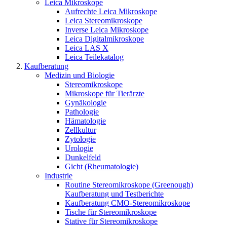
Leica Mikroskope
Aufrechte Leica Mikroskope
Leica Stereomikroskope
Inverse Leica Mikroskope
Leica Digitalmikroskope
Leica LAS X
Leica Teilekatalog
Kaufberatung
Medizin und Biologie
Stereomikroskope
Mikroskope für Tierärzte
Gynäkologie
Pathologie
Hämatologie
Zellkultur
Zytologie
Urologie
Dunkelfeld
Gicht (Rheumatologie)
Industrie
Routine Stereomikroskope (Greenough)
Kaufberatung und Testberichte
Kaufberatung CMO-Stereomikroskope
Tische für Stereomikroskope
Stative für Stereomikroskope