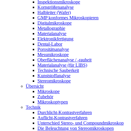
Inspektionsmikroskope
Korngrößenanalyse
Halbleiter (Wafer)
GMP konformes Mikroskopieren
Digitalmikroskope
Metallographie
Materialanalyse
Elektronikfertigung
Dental-Labor
Porositätsanalyse
Messmikroskope
Oberflächenanalyse / -rauheit
Materialanalyse (für LIBS)
Technische Sauberkeit
Kunststoffanalyse
Stereomikroskope
Übersicht
Mikroskope
Zubehör
Mikroskoptypen
Technik
Durchlicht-Kontrastverfahren
Auflicht-Kontrastverfahren
Unterschied Stereo- und Compoundmikroskop
Die Beleuchtung von Stereomikroskopen