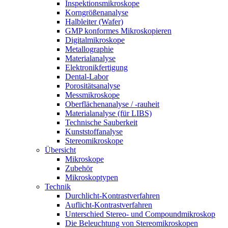
Inspektionsmikroskope
Korngrößenanalyse
Halbleiter (Wafer)
GMP konformes Mikroskopieren
Digitalmikroskope
Metallographie
Materialanalyse
Elektronikfertigung
Dental-Labor
Porositätsanalyse
Messmikroskope
Oberflächenanalyse / -rauheit
Materialanalyse (für LIBS)
Technische Sauberkeit
Kunststoffanalyse
Stereomikroskope
Übersicht
Mikroskope
Zubehör
Mikroskoptypen
Technik
Durchlicht-Kontrastverfahren
Auflicht-Kontrastverfahren
Unterschied Stereo- und Compoundmikroskop
Die Beleuchtung von Stereomikroskopen