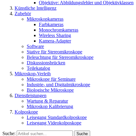
Objektive: Abbildungsfehler und Objektivklassen
Künstliche Intelligenz
Zubehör
Mikroskopkameras
Farbkameras
Monochromkameras
Wireless Sharing
Kamera-Adapter
Software
Stative für Stereomikroskope
Beleuchtung für Stereomikroskope
Diskussionsbrücken
Teilekatalog
Mikroskop-Verleih
Mikroskope für Seminare
Industrie- und Digitalmikroskope
Biologische Mikroskope
Dienstleistungen
Wartung & Reparatur
Mikroskop Kalibrierung
Kolposkope
Leisegang Standardkolposkope
Leisegang Videokolposkope
Suche:
Suche