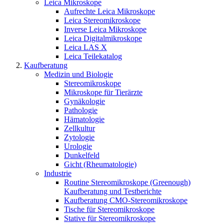
Leica Mikroskope
Aufrechte Leica Mikroskope
Leica Stereomikroskope
Inverse Leica Mikroskope
Leica Digitalmikroskope
Leica LAS X
Leica Teilekatalog
Kaufberatung
Medizin und Biologie
Stereomikroskope
Mikroskope für Tierärzte
Gynäkologie
Pathologie
Hämatologie
Zellkultur
Zytologie
Urologie
Dunkelfeld
Gicht (Rheumatologie)
Industrie
Routine Stereomikroskope (Greenough)
Kaufberatung und Testberichte
Kaufberatung CMO-Stereomikroskope
Tische für Stereomikroskope
Stative für Stereomikroskope