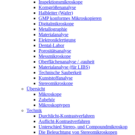
Inspektionsmikroskope
Korngrößenanalyse
Halbleiter (Wafer)
GMP konformes Mikroskopieren
Digitalmikroskope
Metallographie
Materialanalyse
Elektronikfertigung
Dental-Labor
Porositätsanalyse
Messmikroskope
Oberflächenanalyse / -rauheit
Materialanalyse (für LIBS)
Technische Sauberkeit
Kunststoffanalyse
Stereomikroskope
Übersicht
Mikroskope
Zubehör
Mikroskoptypen
Technik
Durchlicht-Kontrastverfahren
Auflicht-Kontrastverfahren
Unterschied Stereo- und Compoundmikroskop
Die Beleuchtung von Stereomikroskopen