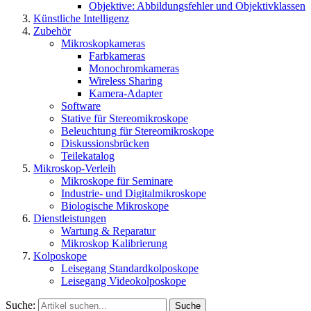
Objektive: Abbildungsfehler und Objektivklassen
Künstliche Intelligenz
Zubehör
Mikroskopkameras
Farbkameras
Monochromkameras
Wireless Sharing
Kamera-Adapter
Software
Stative für Stereomikroskope
Beleuchtung für Stereomikroskope
Diskussionsbrücken
Teilekatalog
Mikroskop-Verleih
Mikroskope für Seminare
Industrie- und Digitalmikroskope
Biologische Mikroskope
Dienstleistungen
Wartung & Reparatur
Mikroskop Kalibrierung
Kolposkope
Leisegang Standardkolposkope
Leisegang Videokolposkope
Suche:
Suche