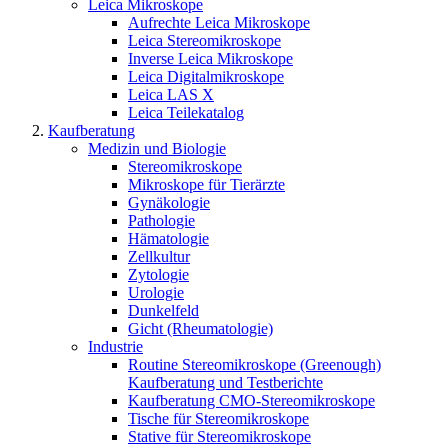
Leica Mikroskope
Aufrechte Leica Mikroskope
Leica Stereomikroskope
Inverse Leica Mikroskope
Leica Digitalmikroskope
Leica LAS X
Leica Teilekatalog
Kaufberatung
Medizin und Biologie
Stereomikroskope
Mikroskope für Tierärzte
Gynäkologie
Pathologie
Hämatologie
Zellkultur
Zytologie
Urologie
Dunkelfeld
Gicht (Rheumatologie)
Industrie
Routine Stereomikroskope (Greenough)
Kaufberatung und Testberichte
Kaufberatung CMO-Stereomikroskope
Tische für Stereomikroskope
Stative für Stereomikroskope