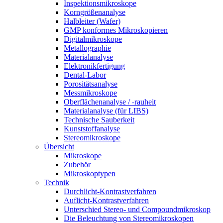
Inspektionsmikroskope
Korngrößenanalyse
Halbleiter (Wafer)
GMP konformes Mikroskopieren
Digitalmikroskope
Metallographie
Materialanalyse
Elektronikfertigung
Dental-Labor
Porositätsanalyse
Messmikroskope
Oberflächenanalyse / -rauheit
Materialanalyse (für LIBS)
Technische Sauberkeit
Kunststoffanalyse
Stereomikroskope
Übersicht
Mikroskope
Zubehör
Mikroskoptypen
Technik
Durchlicht-Kontrastverfahren
Auflicht-Kontrastverfahren
Unterschied Stereo- und Compoundmikroskop
Die Beleuchtung von Stereomikroskopen