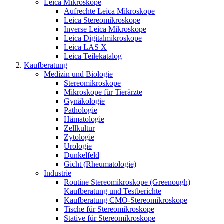
Leica Mikroskope
Aufrechte Leica Mikroskope
Leica Stereomikroskope
Inverse Leica Mikroskope
Leica Digitalmikroskope
Leica LAS X
Leica Teilekatalog
Kaufberatung
Medizin und Biologie
Stereomikroskope
Mikroskope für Tierärzte
Gynäkologie
Pathologie
Hämatologie
Zellkultur
Zytologie
Urologie
Dunkelfeld
Gicht (Rheumatologie)
Industrie
Routine Stereomikroskope (Greenough)
Kaufberatung und Testberichte
Kaufberatung CMO-Stereomikroskope
Tische für Stereomikroskope
Stative für Stereomikroskope