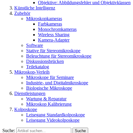
Objektive: Abbildungsfehler und Objektivklassen
Künstliche Intelligenz
Zubehör
Mikroskopkameras
Farbkameras
Monochromkameras
Wireless Sharing
Kamera-Adapter
Software
Stative für Stereomikroskope
Beleuchtung für Stereomikroskope
Diskussionsbrücken
Teilekatalog
Mikroskop-Verleih
Mikroskope für Seminare
Industrie- und Digitalmikroskope
Biologische Mikroskope
Dienstleistungen
Wartung & Reparatur
Mikroskop Kalibrierung
Kolposkope
Leisegang Standardkolposkope
Leisegang Videokolposkope
Suche:
Suche