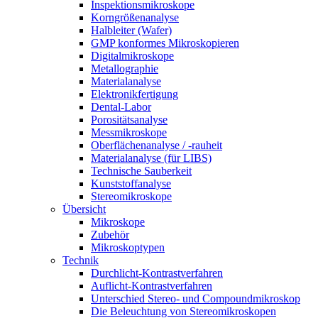
Inspektionsmikroskope
Korngrößenanalyse
Halbleiter (Wafer)
GMP konformes Mikroskopieren
Digitalmikroskope
Metallographie
Materialanalyse
Elektronikfertigung
Dental-Labor
Porositätsanalyse
Messmikroskope
Oberflächenanalyse / -rauheit
Materialanalyse (für LIBS)
Technische Sauberkeit
Kunststoffanalyse
Stereomikroskope
Übersicht
Mikroskope
Zubehör
Mikroskoptypen
Technik
Durchlicht-Kontrastverfahren
Auflicht-Kontrastverfahren
Unterschied Stereo- und Compoundmikroskop
Die Beleuchtung von Stereomikroskopen