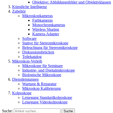
Objektive: Abbildungsfehler und Objektivklassen
Künstliche Intelligenz
Zubehör
Mikroskopkameras
Farbkameras
Monochromkameras
Wireless Sharing
Kamera-Adapter
Software
Stative für Stereomikroskope
Beleuchtung für Stereomikroskope
Diskussionsbrücken
Teilekatalog
Mikroskop-Verleih
Mikroskope für Seminare
Industrie- und Digitalmikroskope
Biologische Mikroskope
Dienstleistungen
Wartung & Reparatur
Mikroskop Kalibrierung
Kolposkope
Leisegang Standardkolposkope
Leisegang Videokolposkope
Suche:
Suche