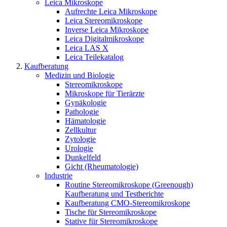
Leica Mikroskope
Aufrechte Leica Mikroskope
Leica Stereomikroskope
Inverse Leica Mikroskope
Leica Digitalmikroskope
Leica LAS X
Leica Teilekatalog
Kaufberatung
Medizin und Biologie
Stereomikroskope
Mikroskope für Tierärzte
Gynäkologie
Pathologie
Hämatologie
Zellkultur
Zytologie
Urologie
Dunkelfeld
Gicht (Rheumatologie)
Industrie
Routine Stereomikroskope (Greenough)
Kaufberatung und Testberichte
Kaufberatung CMO-Stereomikroskope
Tische für Stereomikroskope
Stative für Stereomikroskope