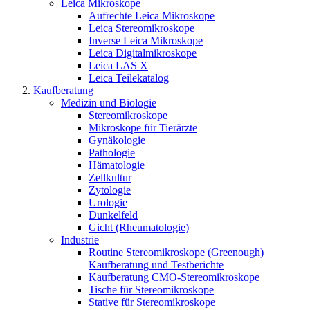
Leica Mikroskope
Aufrechte Leica Mikroskope
Leica Stereomikroskope
Inverse Leica Mikroskope
Leica Digitalmikroskope
Leica LAS X
Leica Teilekatalog
Kaufberatung
Medizin und Biologie
Stereomikroskope
Mikroskope für Tierärzte
Gynäkologie
Pathologie
Hämatologie
Zellkultur
Zytologie
Urologie
Dunkelfeld
Gicht (Rheumatologie)
Industrie
Routine Stereomikroskope (Greenough)
Kaufberatung und Testberichte
Kaufberatung CMO-Stereomikroskope
Tische für Stereomikroskope
Stative für Stereomikroskope