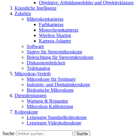
Objektive: Abbildungsfehler und Objektivklassen
Künstliche Intelligenz
Zubehör
Mikroskopkameras
Farbkameras
Monochromkameras
Wireless Sharing
Kamera-Adapter
Software
Stative für Stereomikroskope
Beleuchtung für Stereomikroskope
Diskussionsbrücken
Teilekatalog
Mikroskop-Verleih
Mikroskope für Seminare
Industrie- und Digitalmikroskope
Biologische Mikroskope
Dienstleistungen
Wartung & Reparatur
Mikroskop Kalibrierung
Kolposkope
Leisegang Standardkolposkope
Leisegang Videokolposkope
Suche:
Suche