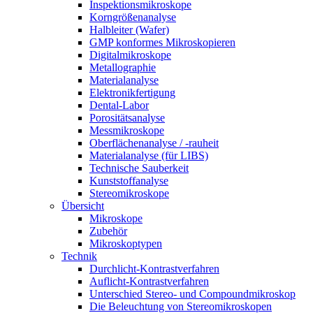
Inspektionsmikroskope
Korngrößenanalyse
Halbleiter (Wafer)
GMP konformes Mikroskopieren
Digitalmikroskope
Metallographie
Materialanalyse
Elektronikfertigung
Dental-Labor
Porositätsanalyse
Messmikroskope
Oberflächenanalyse / -rauheit
Materialanalyse (für LIBS)
Technische Sauberkeit
Kunststoffanalyse
Stereomikroskope
Übersicht
Mikroskope
Zubehör
Mikroskoptypen
Technik
Durchlicht-Kontrastverfahren
Auflicht-Kontrastverfahren
Unterschied Stereo- und Compoundmikroskop
Die Beleuchtung von Stereomikroskopen