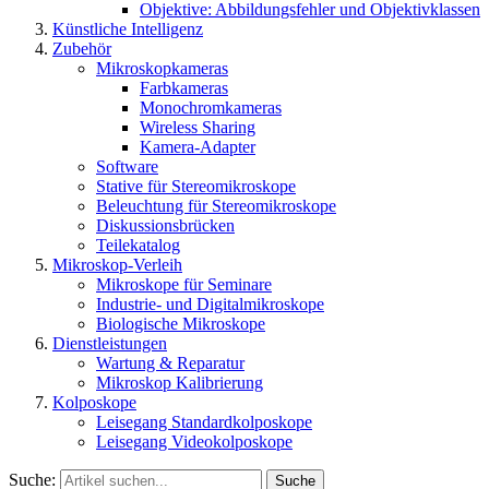
Objektive: Abbildungsfehler und Objektivklassen
Künstliche Intelligenz
Zubehör
Mikroskopkameras
Farbkameras
Monochromkameras
Wireless Sharing
Kamera-Adapter
Software
Stative für Stereomikroskope
Beleuchtung für Stereomikroskope
Diskussionsbrücken
Teilekatalog
Mikroskop-Verleih
Mikroskope für Seminare
Industrie- und Digitalmikroskope
Biologische Mikroskope
Dienstleistungen
Wartung & Reparatur
Mikroskop Kalibrierung
Kolposkope
Leisegang Standardkolposkope
Leisegang Videokolposkope
Suche:
Suche