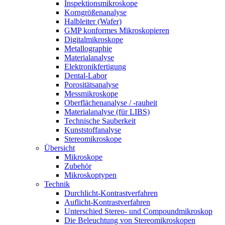
Inspektionsmikroskope
Korngrößenanalyse
Halbleiter (Wafer)
GMP konformes Mikroskopieren
Digitalmikroskope
Metallographie
Materialanalyse
Elektronikfertigung
Dental-Labor
Porositätsanalyse
Messmikroskope
Oberflächenanalyse / -rauheit
Materialanalyse (für LIBS)
Technische Sauberkeit
Kunststoffanalyse
Stereomikroskope
Übersicht
Mikroskope
Zubehör
Mikroskoptypen
Technik
Durchlicht-Kontrastverfahren
Auflicht-Kontrastverfahren
Unterschied Stereo- und Compoundmikroskop
Die Beleuchtung von Stereomikroskopen