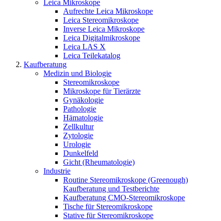
Leica Mikroskope
Aufrechte Leica Mikroskope
Leica Stereomikroskope
Inverse Leica Mikroskope
Leica Digitalmikroskope
Leica LAS X
Leica Teilekatalog
Kaufberatung
Medizin und Biologie
Stereomikroskope
Mikroskope für Tierärzte
Gynäkologie
Pathologie
Hämatologie
Zellkultur
Zytologie
Urologie
Dunkelfeld
Gicht (Rheumatologie)
Industrie
Routine Stereomikroskope (Greenough)
Kaufberatung und Testberichte
Kaufberatung CMO-Stereomikroskope
Tische für Stereomikroskope
Stative für Stereomikroskope