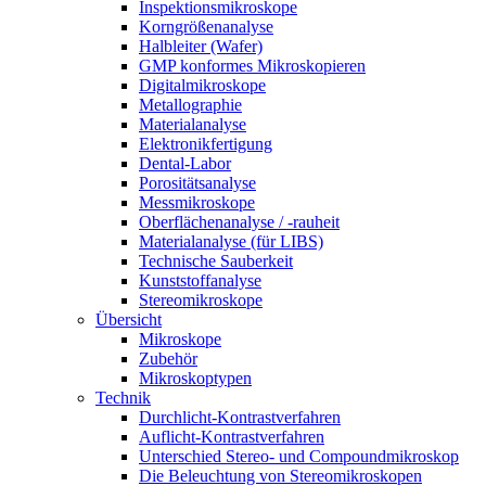
Inspektionsmikroskope
Korngrößenanalyse
Halbleiter (Wafer)
GMP konformes Mikroskopieren
Digitalmikroskope
Metallographie
Materialanalyse
Elektronikfertigung
Dental-Labor
Porositätsanalyse
Messmikroskope
Oberflächenanalyse / -rauheit
Materialanalyse (für LIBS)
Technische Sauberkeit
Kunststoffanalyse
Stereomikroskope
Übersicht
Mikroskope
Zubehör
Mikroskoptypen
Technik
Durchlicht-Kontrastverfahren
Auflicht-Kontrastverfahren
Unterschied Stereo- und Compoundmikroskop
Die Beleuchtung von Stereomikroskopen