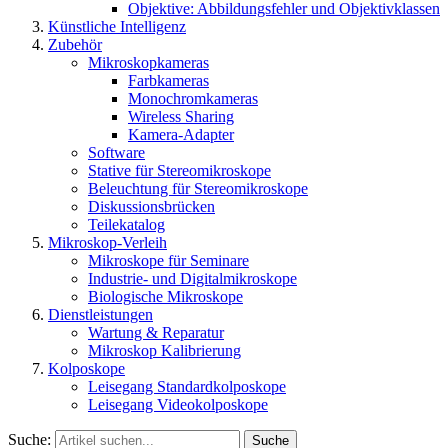
Objektive: Abbildungsfehler und Objektivklassen
Künstliche Intelligenz
Zubehör
Mikroskopkameras
Farbkameras
Monochromkameras
Wireless Sharing
Kamera-Adapter
Software
Stative für Stereomikroskope
Beleuchtung für Stereomikroskope
Diskussionsbrücken
Teilekatalog
Mikroskop-Verleih
Mikroskope für Seminare
Industrie- und Digitalmikroskope
Biologische Mikroskope
Dienstleistungen
Wartung & Reparatur
Mikroskop Kalibrierung
Kolposkope
Leisegang Standardkolposkope
Leisegang Videokolposkope
Suche:
Suche