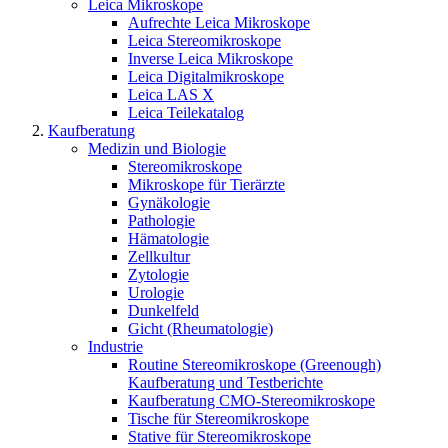
Leica Mikroskope
Aufrechte Leica Mikroskope
Leica Stereomikroskope
Inverse Leica Mikroskope
Leica Digitalmikroskope
Leica LAS X
Leica Teilekatalog
Kaufberatung
Medizin und Biologie
Stereomikroskope
Mikroskope für Tierärzte
Gynäkologie
Pathologie
Hämatologie
Zellkultur
Zytologie
Urologie
Dunkelfeld
Gicht (Rheumatologie)
Industrie
Routine Stereomikroskope (Greenough)
Kaufberatung und Testberichte
Kaufberatung CMO-Stereomikroskope
Tische für Stereomikroskope
Stative für Stereomikroskope