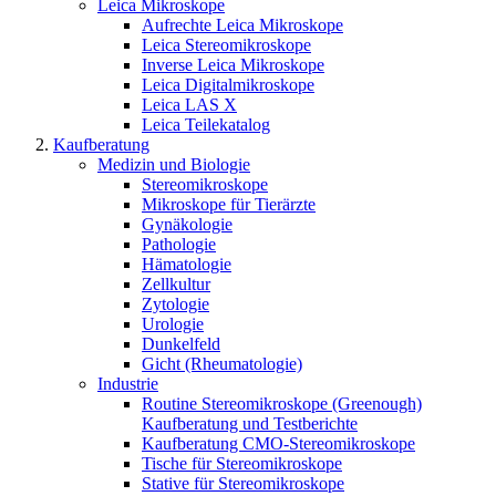
Leica Mikroskope
Aufrechte Leica Mikroskope
Leica Stereomikroskope
Inverse Leica Mikroskope
Leica Digitalmikroskope
Leica LAS X
Leica Teilekatalog
Kaufberatung
Medizin und Biologie
Stereomikroskope
Mikroskope für Tierärzte
Gynäkologie
Pathologie
Hämatologie
Zellkultur
Zytologie
Urologie
Dunkelfeld
Gicht (Rheumatologie)
Industrie
Routine Stereomikroskope (Greenough)
Kaufberatung und Testberichte
Kaufberatung CMO-Stereomikroskope
Tische für Stereomikroskope
Stative für Stereomikroskope