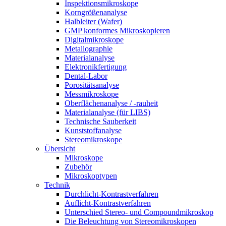
Inspektionsmikroskope
Korngrößenanalyse
Halbleiter (Wafer)
GMP konformes Mikroskopieren
Digitalmikroskope
Metallographie
Materialanalyse
Elektronikfertigung
Dental-Labor
Porositätsanalyse
Messmikroskope
Oberflächenanalyse / -rauheit
Materialanalyse (für LIBS)
Technische Sauberkeit
Kunststoffanalyse
Stereomikroskope
Übersicht
Mikroskope
Zubehör
Mikroskoptypen
Technik
Durchlicht-Kontrastverfahren
Auflicht-Kontrastverfahren
Unterschied Stereo- und Compoundmikroskop
Die Beleuchtung von Stereomikroskopen