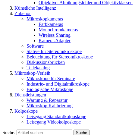
Objektive: Abbildungsfehler und Objektivklassen
Künstliche Intelligenz
Zubehör
Mikroskopkameras
Farbkameras
Monochromkameras
Wireless Sharing
Kamera-Adapter
Software
Stative für Stereomikroskope
Beleuchtung für Stereomikroskope
Diskussionsbrücken
Teilekatalog
Mikroskop-Verleih
Mikroskope für Seminare
Industrie- und Digitalmikroskope
Biologische Mikroskope
Dienstleistungen
Wartung & Reparatur
Mikroskop Kalibrierung
Kolposkope
Leisegang Standardkolposkope
Leisegang Videokolposkope
Suche:
Suche