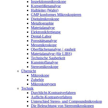
Inspektionsmikroskope
Korngrößenanalyse
Halbleiter (Wafer)
GMP konformes Mikroskopieren
Digitalmikroskope
Metallographie
Materialanalyse
Elektronikfertigung
Dental-Labor
Porositätsanalyse
Messmikroskope
Oberflächenanalyse / -rauheit
Materialanalyse (für LIBS)
Technische Sauberkeit
Kunststoffanalyse
Stereomikroskope
Übersicht
Mikroskope
Zubehör
Mikroskoptypen
Technik
Durchlicht-Kontrastverfahren
Auflicht-Kontrastverfahren
Unterschied Stereo- und Compoundmikroskop
Die Beleuchtung von Stereomikroskopen