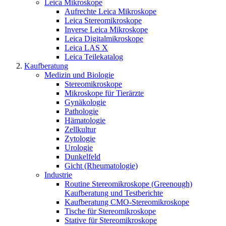
Leica Mikroskope
Aufrechte Leica Mikroskope
Leica Stereomikroskope
Inverse Leica Mikroskope
Leica Digitalmikroskope
Leica LAS X
Leica Teilekatalog
Kaufberatung
Medizin und Biologie
Stereomikroskope
Mikroskope für Tierärzte
Gynäkologie
Pathologie
Hämatologie
Zellkultur
Zytologie
Urologie
Dunkelfeld
Gicht (Rheumatologie)
Industrie
Routine Stereomikroskope (Greenough)
Kaufberatung und Testberichte
Kaufberatung CMO-Stereomikroskope
Tische für Stereomikroskope
Stative für Stereomikroskope