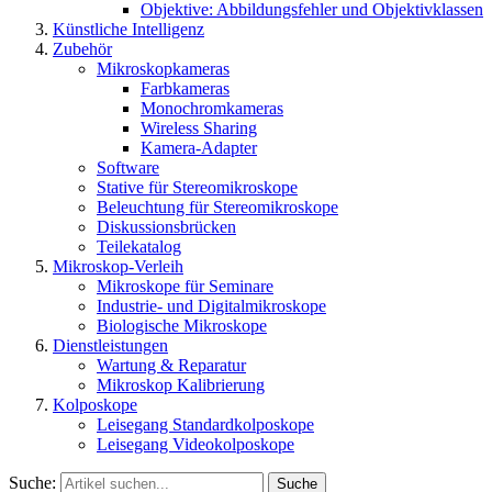
Objektive: Abbildungsfehler und Objektivklassen
Künstliche Intelligenz
Zubehör
Mikroskopkameras
Farbkameras
Monochromkameras
Wireless Sharing
Kamera-Adapter
Software
Stative für Stereomikroskope
Beleuchtung für Stereomikroskope
Diskussionsbrücken
Teilekatalog
Mikroskop-Verleih
Mikroskope für Seminare
Industrie- und Digitalmikroskope
Biologische Mikroskope
Dienstleistungen
Wartung & Reparatur
Mikroskop Kalibrierung
Kolposkope
Leisegang Standardkolposkope
Leisegang Videokolposkope
Suche:
Suche