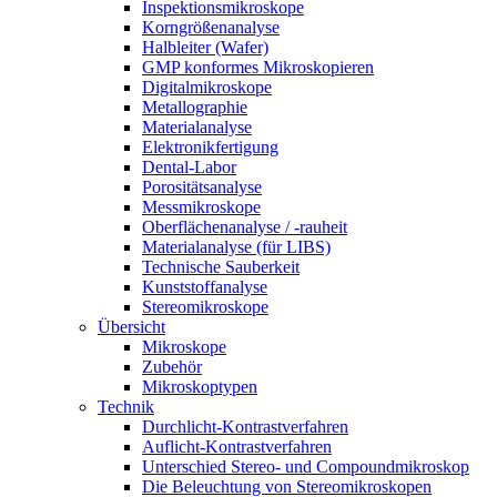
Inspektionsmikroskope
Korngrößenanalyse
Halbleiter (Wafer)
GMP konformes Mikroskopieren
Digitalmikroskope
Metallographie
Materialanalyse
Elektronikfertigung
Dental-Labor
Porositätsanalyse
Messmikroskope
Oberflächenanalyse / -rauheit
Materialanalyse (für LIBS)
Technische Sauberkeit
Kunststoffanalyse
Stereomikroskope
Übersicht
Mikroskope
Zubehör
Mikroskoptypen
Technik
Durchlicht-Kontrastverfahren
Auflicht-Kontrastverfahren
Unterschied Stereo- und Compoundmikroskop
Die Beleuchtung von Stereomikroskopen