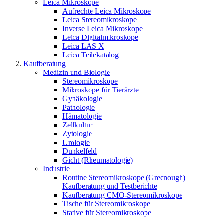
Leica Mikroskope
Aufrechte Leica Mikroskope
Leica Stereomikroskope
Inverse Leica Mikroskope
Leica Digitalmikroskope
Leica LAS X
Leica Teilekatalog
Kaufberatung
Medizin und Biologie
Stereomikroskope
Mikroskope für Tierärzte
Gynäkologie
Pathologie
Hämatologie
Zellkultur
Zytologie
Urologie
Dunkelfeld
Gicht (Rheumatologie)
Industrie
Routine Stereomikroskope (Greenough)
Kaufberatung und Testberichte
Kaufberatung CMO-Stereomikroskope
Tische für Stereomikroskope
Stative für Stereomikroskope