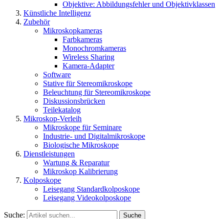
Objektive: Abbildungsfehler und Objektivklassen
Künstliche Intelligenz
Zubehör
Mikroskopkameras
Farbkameras
Monochromkameras
Wireless Sharing
Kamera-Adapter
Software
Stative für Stereomikroskope
Beleuchtung für Stereomikroskope
Diskussionsbrücken
Teilekatalog
Mikroskop-Verleih
Mikroskope für Seminare
Industrie- und Digitalmikroskope
Biologische Mikroskope
Dienstleistungen
Wartung & Reparatur
Mikroskop Kalibrierung
Kolposkope
Leisegang Standardkolposkope
Leisegang Videokolposkope
Suche:
Suche