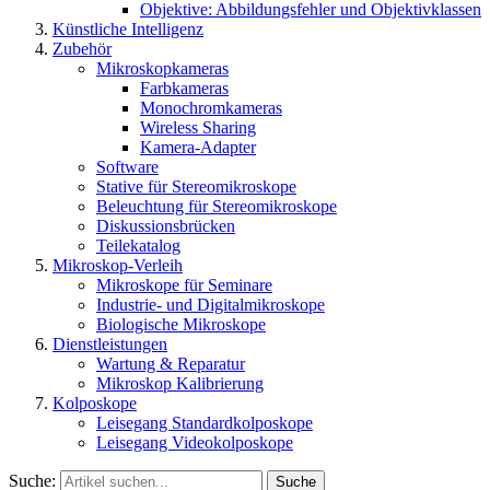
Objektive: Abbildungsfehler und Objektivklassen
Künstliche Intelligenz
Zubehör
Mikroskopkameras
Farbkameras
Monochromkameras
Wireless Sharing
Kamera-Adapter
Software
Stative für Stereomikroskope
Beleuchtung für Stereomikroskope
Diskussionsbrücken
Teilekatalog
Mikroskop-Verleih
Mikroskope für Seminare
Industrie- und Digitalmikroskope
Biologische Mikroskope
Dienstleistungen
Wartung & Reparatur
Mikroskop Kalibrierung
Kolposkope
Leisegang Standardkolposkope
Leisegang Videokolposkope
Suche:
Suche