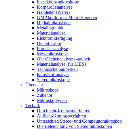
Inspektionsmikroskope
Korngrößenanalyse
Halbleiter (Wafer)
GMP konformes Mikroskopieren
Digitalmikroskope
Metallographie
Materialanalyse
Elektronikfertigung
Dental-Labor
Porositätsanalyse
Messmikroskope
Oberflächenanalyse / -rauheit
Materialanalyse (für LIBS)
Technische Sauberkeit
Kunststoffanalyse
Stereomikroskope
Übersicht
Mikroskope
Zubehör
Mikroskoptypen
Technik
Durchlicht-Kontrastverfahren
Auflicht-Kontrastverfahren
Unterschied Stereo- und Compoundmikroskop
Die Beleuchtung von Stereomikroskopen