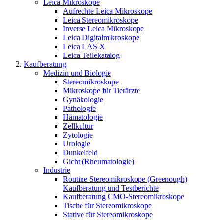
Leica Mikroskope
Aufrechte Leica Mikroskope
Leica Stereomikroskope
Inverse Leica Mikroskope
Leica Digitalmikroskope
Leica LAS X
Leica Teilekatalog
Kaufberatung
Medizin und Biologie
Stereomikroskope
Mikroskope für Tierärzte
Gynäkologie
Pathologie
Hämatologie
Zellkultur
Zytologie
Urologie
Dunkelfeld
Gicht (Rheumatologie)
Industrie
Routine Stereomikroskope (Greenough)
Kaufberatung und Testberichte
Kaufberatung CMO-Stereomikroskope
Tische für Stereomikroskope
Stative für Stereomikroskope